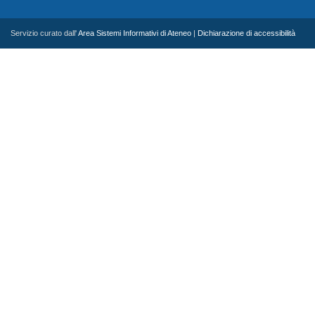
Servizio curato dall'
Area Sistemi Informativi di Ateneo
|
Dichiarazione di accessibilità