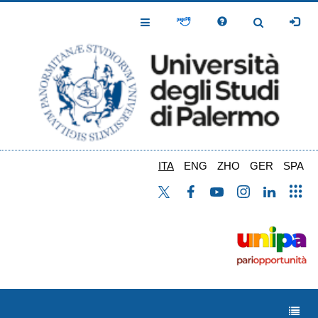
Salta
al
Toggle
Toggle
contenuto
Navigation
Navigation
principale
ITA
ENG
ZHO
GER
SPA