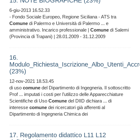
15. NOTE BIOGRAFICHE (23%)
6-giu-2013 16.52.33
- Fondo Sociale Europeo, Regione Siciliana - ATS tra
Comune
di Palermo e Università di Palermo ... e
amministrativo. Incarico professionale |
Comune
di Salemi
(Provincia di Trapani) | 28.01.2009 - 31.12.2009
16.
Modulo_Richiesta_Iscrizione_Albo_Utenti_Accre
(23%)
12-nov-2021 18.53.45
di uso
comune
del Dipartimento di Ingegneria. Il sottoscritto
Prof ... imputati i costi per l’utilizzo delle Apparecchiature
Scientifiche di Uso
Comune
del DIID dichiara ... di
interesse
comune
dei ricercatori già afferenti al
Dipartimento di Ingegneria Chimica dei
17. Regolamento didattico L11 L12