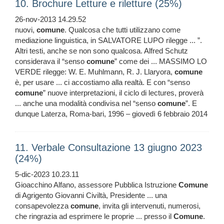
10. Brochure Letture e riletture (25%)
26-nov-2013 14.29.52
nuovi,
comune
. Qualcosa che tutti utilizzano come
mediazione linguistica, in SALVATORE LUPO rilegge ... ”.
Altri testi, anche se non sono qualcosa. Alfred Schutz
considerava il “senso
comune
” come dei ... MASSIMO LO
VERDE rilegge: W. E. Muhlmann, R. J. Llaryora,
comune
è, per usare ... ci accostiamo alla realtà. E con “senso
comune
” nuove interpretazioni, il ciclo di lectures, proverà
... anche una modalità condivisa nel “senso
comune
”. E
dunque Laterza, Roma-bari, 1996 – giovedì 6 febbraio 2014
11. Verbale Consultazione 13 giugno 2023
(24%)
5-dic-2023 10.23.11
Gioacchino Alfano, assessore Pubblica Istruzione
Comune
di Agrigento Giovanni Civiltà, Presidente ... una
consapevolezza
comune
, invita gli intervenuti, numerosi,
che ringrazia ad esprimere le proprie ... presso il
Comune
.