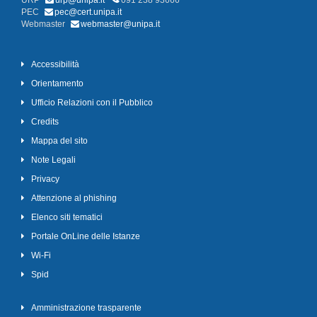
URP
urp@unipa.it
091 238 93666
PEC
pec@cert.unipa.it
Webmaster
webmaster@unipa.it
Accessibilità
Orientamento
Ufficio Relazioni con il Pubblico
Credits
Mappa del sito
Note Legali
Privacy
Attenzione al phishing
Elenco siti tematici
Portale OnLine delle Istanze
Wi-Fi
Spid
Amministrazione trasparente