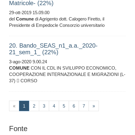
Matricole- (22%)
29-ott-2019 15.09.00
del
Comune
di Agrigento dott. Calogero Firetto, il
Presidente di Empedocle Consorzio universitario
20. Bando_SEAS_n1_a.a._2020-
21_sem_1_ (22%)
3-ago-2020 9.00.24
COMUNE
CON IL CDL IN SVILUPPO ECONOMICO,
COOPERAZIONE INTERNAZIONALE E MIGRAZIONI (L-
37)  CORSO
(current)
«
1
2
3
4
5
6
7
»
Fonte