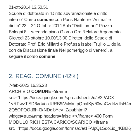
21-ott-2014 13.59.51
Scuola di dottorato in “Diritto sovranazionale e diritto
interno” Corso
comune
con Paris Nanterre “Animali e
diritto” 23 – 24 Ottobre 2014 Aula “Diritti umani” Piazza
Bologni 8 – secondo piano Giorno Ore Relatore Argomento
Giovedì 23 ottobre 10.00/13.00 Direttori delle Scuole di
Dottorato Prof. Eric Millard e Prof.ssa Isabel Trujillo ... de la
corrida Discussione finale Nel pomeriggio di venerdì, a
seguire il corso
comune
2. REAG. COMUNE (42%)
7-feb-2022 16.35.28
ARCHIVIO
COMUNE
<iframe
src="https://docs.google.com/spreadsheets/d/e/2PACX-
1vRPwzTiSD6voVolldURB9iVuMv_pQbaIKjv90wpCzd4zdIsH4n
ZQ5QFQOd6h-0kNDdibYcy_Z/pubhtml?
widget=true&amp;headers=false"></iframe> 400 Form
MODULO RICHIESTA CARICO/SCARICO <iframe
src="https://docs.google.com/forms/d/e/1FAIpQLSdo1io_r