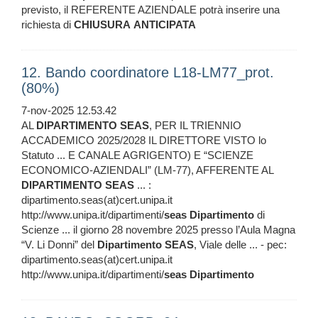
previsto, il REFERENTE AZIENDALE potrà inserire una
richiesta di
CHIUSURA
ANTICIPATA
12. Bando coordinatore L18-LM77_prot.
(80%)
7-nov-2025 12.53.42
AL
DIPARTIMENTO
SEAS
, PER IL TRIENNIO
ACCADEMICO 2025/2028 IL DIRETTORE VISTO lo
Statuto ... E CANALE AGRIGENTO) E “SCIENZE
ECONOMICO-AZIENDALI” (LM-77), AFFERENTE AL
DIPARTIMENTO
SEAS
... :
dipartimento.seas(at)cert.unipa.it
http://www.unipa.it/dipartimenti/
seas
Dipartimento
di
Scienze ... il giorno 28 novembre 2025 presso l’Aula Magna
“V. Li Donni” del
Dipartimento
SEAS
, Viale delle ... - pec:
dipartimento.seas(at)cert.unipa.it
http://www.unipa.it/dipartimenti/
seas
Dipartimento