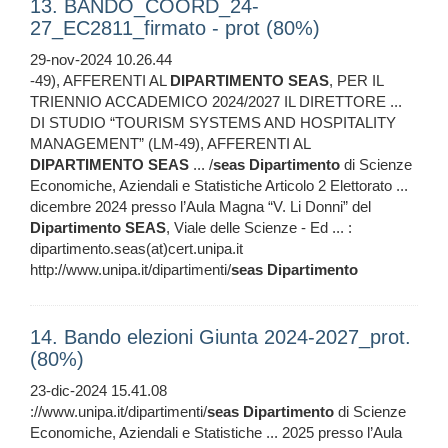
13. BANDO_COORD_24-
27_EC2811_firmato - prot (80%)
29-nov-2024 10.26.44
-49), AFFERENTI AL
DIPARTIMENTO
SEAS
, PER IL
TRIENNIO ACCADEMICO 2024/2027 IL DIRETTORE ...
DI STUDIO “TOURISM SYSTEMS AND HOSPITALITY
MANAGEMENT” (LM-49), AFFERENTI AL
DIPARTIMENTO
SEAS
... /
seas
Dipartimento
di Scienze
Economiche, Aziendali e Statistiche Articolo 2 Elettorato ...
dicembre 2024 presso l’Aula Magna “V. Li Donni” del
Dipartimento
SEAS
, Viale delle Scienze - Ed ... :
dipartimento.seas(at)cert.unipa.it
http://www.unipa.it/dipartimenti/
seas
Dipartimento
14. Bando elezioni Giunta 2024-2027_prot.
(80%)
23-dic-2024 15.41.08
://www.unipa.it/dipartimenti/
seas
Dipartimento
di Scienze
Economiche, Aziendali e Statistiche ... 2025 presso l’Aula