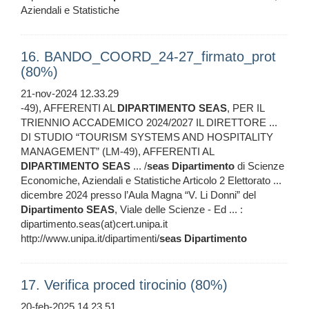
Aziendali e Statistiche
16. BANDO_COORD_24-27_firmato_prot
(80%)
21-nov-2024 12.33.29
-49), AFFERENTI AL
DIPARTIMENTO
SEAS
, PER IL
TRIENNIO ACCADEMICO 2024/2027 IL DIRETTORE ...
DI STUDIO “TOURISM SYSTEMS AND HOSPITALITY
MANAGEMENT” (LM-49), AFFERENTI AL
DIPARTIMENTO
SEAS
... /
seas
Dipartimento
di Scienze
Economiche, Aziendali e Statistiche Articolo 2 Elettorato ...
dicembre 2024 presso l’Aula Magna “V. Li Donni” del
Dipartimento
SEAS
, Viale delle Scienze - Ed ... :
dipartimento.seas(at)cert.unipa.it
http://www.unipa.it/dipartimenti/
seas
Dipartimento
17. Verifica proced tirocinio (80%)
20-feb-2025 14.23.51