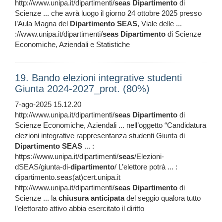
http://www.unipa.it/dipartimenti/
seas
Dipartimento
di
Scienze ... che avrà luogo il giorno 24 ottobre 2025 presso
l’Aula Magna del
Dipartimento
SEAS
, Viale delle ...
://www.unipa.it/dipartimenti/
seas
Dipartimento
di Scienze
Economiche, Aziendali e Statistiche
19. Bando elezioni integrative studenti
Giunta 2024-2027_prot. (80%)
7-ago-2025 15.12.20
http://www.unipa.it/dipartimenti/
seas
Dipartimento
di
Scienze Economiche, Aziendali ... nell’oggetto “Candidatura
elezioni integrative rappresentanza studenti Giunta di
Dipartimento
SEAS
... :
https://www.unipa.it/dipartimenti/
seas
/Elezioni-
dSEAS/giunta-di-
dipartimento
/ L’elettore potrà ... :
dipartimento.seas(at)cert.unipa.it
http://www.unipa.it/dipartimenti/
seas
Dipartimento
di
Scienze ... la
chiusura
anticipata
del seggio qualora tutto
l’elettorato attivo abbia esercitato il diritto