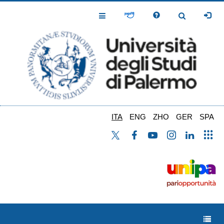
Salta
al
Toggle
Toggle
contenuto
Navigation
Navigation
principale
ITA
ENG
ZHO
GER
SPA