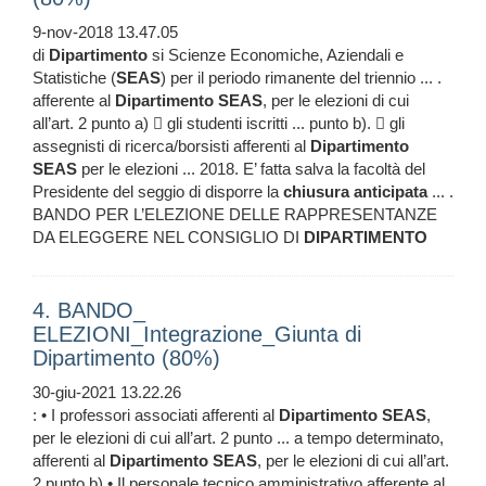
9-nov-2018 13.47.05
di
Dipartimento
si Scienze Economiche, Aziendali e
Statistiche (
SEAS
) per il periodo rimanente del triennio ... .
afferente al
Dipartimento
SEAS
, per le elezioni di cui
all’art. 2 punto a)  gli studenti iscritti ... punto b).  gli
assegnisti di ricerca/borsisti afferenti al
Dipartimento
SEAS
per le elezioni ... 2018. E’ fatta salva la facoltà del
Presidente del seggio di disporre la
chiusura
anticipata
... .
BANDO PER L’ELEZIONE DELLE RAPPRESENTANZE
DA ELEGGERE NEL CONSIGLIO DI
DIPARTIMENTO
4. BANDO_
ELEZIONI_Integrazione_Giunta di
Dipartimento (80%)
30-giu-2021 13.22.26
: • I professori associati afferenti al
Dipartimento
SEAS
,
per le elezioni di cui all’art. 2 punto ... a tempo determinato,
afferenti al
Dipartimento
SEAS
, per le elezioni di cui all’art.
2 punto b) • Il personale tecnico amministrativo afferente al