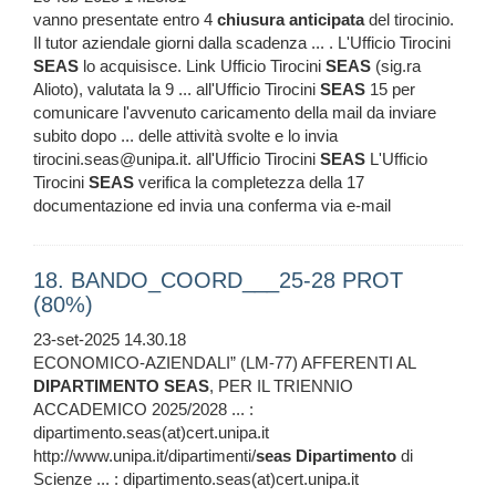
vanno presentate entro 4
chiusura
anticipata
del tirocinio.
Il tutor aziendale giorni dalla scadenza ... . L'Ufficio Tirocini
SEAS
lo acquisisce. Link Ufficio Tirocini
SEAS
(sig.ra
Alioto), valutata la 9 ... all'Ufficio Tirocini
SEAS
15 per
comunicare l'avvenuto caricamento della mail da inviare
subito dopo ... delle attività svolte e lo invia
tirocini.seas@unipa.it. all'Ufficio Tirocini
SEAS
L'Ufficio
Tirocini
SEAS
verifica la completezza della 17
documentazione ed invia una conferma via e-mail
18. BANDO_COORD___25-28 PROT
(80%)
23-set-2025 14.30.18
ECONOMICO-AZIENDALI” (LM-77) AFFERENTI AL
DIPARTIMENTO
SEAS
, PER IL TRIENNIO
ACCADEMICO 2025/2028 ... :
dipartimento.seas(at)cert.unipa.it
http://www.unipa.it/dipartimenti/
seas
Dipartimento
di
Scienze ... : dipartimento.seas(at)cert.unipa.it