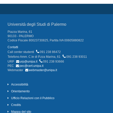
Università degli Studi di Palermo
Piazza Marina, 61
90133 - PALERMO
Codice Fiscale 80023730825, Partita IVA 00605880822
Contatti
Call center studenti
091 238 86472
Telefono Amm. C.le di P.zza Marina, 61
091 238 93011
URP
urp@unipa.it
091 238 93666
PEC
pec@cert.unipa.it
Webmaster
webmaster@unipa.it
Accessibilità
Orientamento
Ufficio Relazioni con il Pubblico
Credits
Mappa del sito