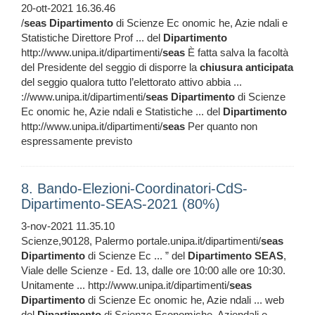
20-ott-2021 16.36.46
/
seas
Dipartimento
di Scienze Ec onomic he, Azie ndali e
Statistiche Direttore Prof ... del
Dipartimento
http://www.unipa.it/dipartimenti/
seas
È fatta salva la facoltà
del Presidente del seggio di disporre la
chiusura
anticipata
del seggio qualora tutto l’elettorato attivo abbia ...
://www.unipa.it/dipartimenti/
seas
Dipartimento
di Scienze
Ec onomic he, Azie ndali e Statistiche ... del
Dipartimento
http://www.unipa.it/dipartimenti/
seas
Per quanto non
espressamente previsto
8. Bando-Elezioni-Coordinatori-CdS-
Dipartimento-SEAS-2021 (80%)
3-nov-2021 11.35.10
Scienze,90128, Palermo portale.unipa.it/dipartimenti/
seas
Dipartimento
di Scienze Ec ... ” del
Dipartimento
SEAS
,
Viale delle Scienze - Ed. 13, dalle ore 10:00 alle ore 10:30.
Unitamente ... http://www.unipa.it/dipartimenti/
seas
Dipartimento
di Scienze Ec onomic he, Azie ndali ... web
del
Dipartimento
di Scienze Economiche, Aziendali e