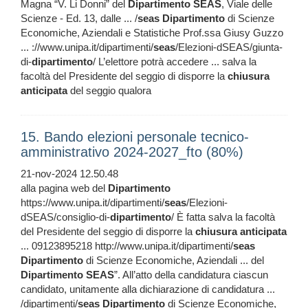
Magna “V. Li Donni” del
Dipartimento
SEAS
, Viale delle
Scienze - Ed. 13, dalle ... /
seas
Dipartimento
di Scienze
Economiche, Aziendali e Statistiche Prof.ssa Giusy Guzzo
... ://www.unipa.it/dipartimenti/
seas
/Elezioni-dSEAS/giunta-
di-
dipartimento
/ L’elettore potrà accedere ... salva la
facoltà del Presidente del seggio di disporre la
chiusura
anticipata
del seggio qualora
15. Bando elezioni personale tecnico-
amministrativo 2024-2027_fto (80%)
21-nov-2024 12.50.48
alla pagina web del
Dipartimento
https://www.unipa.it/dipartimenti/
seas
/Elezioni-
dSEAS/consiglio-di-
dipartimento
/ È fatta salva la facoltà
del Presidente del seggio di disporre la
chiusura
anticipata
... 09123895218 http://www.unipa.it/dipartimenti/
seas
Dipartimento
di Scienze Economiche, Aziendali ... del
Dipartimento
SEAS
”. All’atto della candidatura ciascun
candidato, unitamente alla dichiarazione di candidatura ...
/dipartimenti/
seas
Dipartimento
di Scienze Economiche,