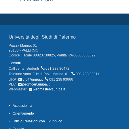
Università degli Studi di Palermo
Piazza Marina, 61
90133 - PALERMO
Codice Fiscale 80023730825, Partita IVA 00605880822
Contatti
Call center studenti
091 238 86472
Telefono Amm. C.le di P.zza Marina, 61
091 238 93011
URP
urp@unipa.it
091 238 93666
PEC
pec@cert.unipa.it
Webmaster
webmaster@unipa.it
Accessibilità
Orientamento
Ufficio Relazioni con il Pubblico