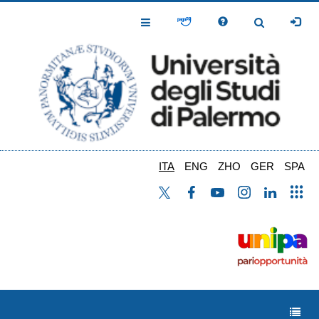
Salta
al
Toggle
Toggle
contenuto
Navigation
Navigation
principale
ITA
ENG
ZHO
GER
SPA