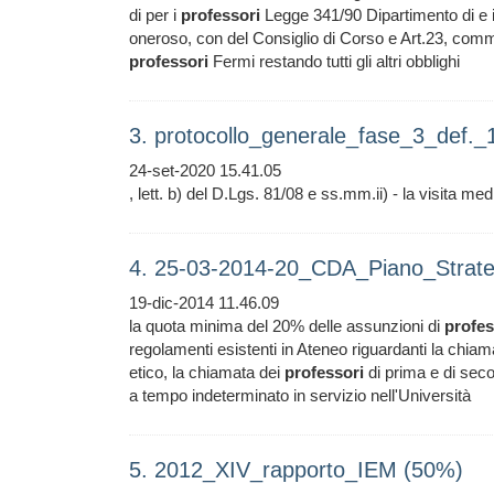
di per i
professori
Legge 341/90 Dipartimento di e i 
oneroso, con del Consiglio di Corso e Art.23, comma
professori
Fermi restando tutti gli altri obblighi
3. protocollo_generale_fase_3_def.
24-set-2020 15.41.05
, lett. b) del D.Lgs. 81/08 e ss.mm.ii) - la visita med
4. 25-03-2014-20_CDA_Piano_Strate
19-dic-2014 11.46.09
la quota minima del 20% delle assunzioni di
profes
regolamenti esistenti in Ateneo riguardanti la chiam
etico, la chiamata dei
professori
di prima e di seco
a tempo indeterminato in servizio nell'Università
5. 2012_XIV_rapporto_IEM (50%)