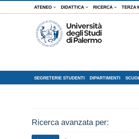
Salta
ATENEO
DIDATTICA
RICERCA
TERZA 
al
contenuto
principale
SEGRETERIE STUDENTI
DIPARTIMENTI
SCUOL
Ricerca avanzata per: