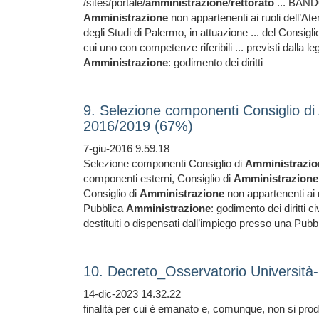
/sites/portale/
amministrazione
/
rettorato
... BANDO
Amministrazione
non appartenenti ai ruoli dell’At
degli Studi di Palermo, in attuazione ... del Consigli
cui uno con competenze riferibili ... previsti dalla 
Amministrazione
: godimento dei diritti
9. Selezione componenti Consiglio di 
2016/2019 (67%)
7-giu-2016 9.59.18
Selezione componenti Consiglio di
Amministrazio
componenti esterni, Consiglio di
Amministrazione
Consiglio di
Amministrazione
non appartenenti ai r
Pubblica
Amministrazione
: godimento dei diritti ci
destituiti o dispensati dall’impiego presso una Pubb
10. Decreto_Osservatorio Università
14-dic-2023 14.32.22
finalità per cui è emanato e, comunque, non si pro