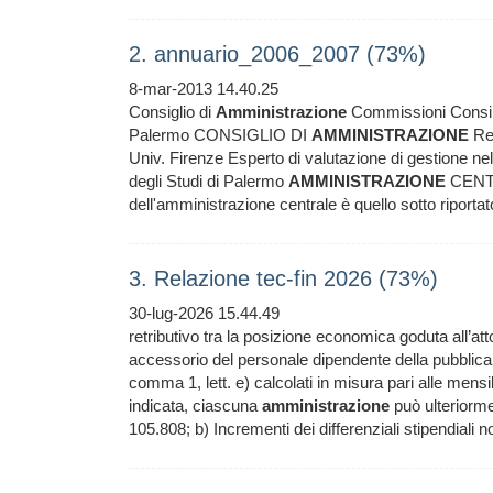
2. annuario_2006_2007 (73%)
8-mar-2013 14.40.25
Consiglio di
Amministrazione
Commissioni Consilia
Palermo CONSIGLIO DI
AMMINISTRAZIONE
Ret
Univ. Firenze Esperto di valutazione di gestione n
degli Studi di Palermo
AMMINISTRAZIONE
CENTR
dell'amministrazione centrale è quello sotto riporta
3. Relazione tec-fin 2026 (73%)
30-lug-2026 15.44.49
retributivo tra la posizione economica goduta all’att
accessorio del personale dipendente della pubblic
comma 1, lett. e) calcolati in misura pari alle mensi
indicata, ciascuna
amministrazione
può ulteriorme
105.808; b) Incrementi dei differenziali stipendiali no