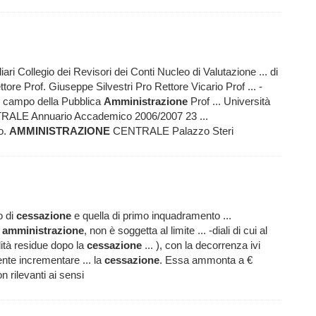
ri Collegio dei Revisori dei Conti Nucleo di Valutazione ... di
tore Prof. Giuseppe Silvestri Pro Rettore Vicario Prof ... -
el campo della Pubblica
Amministrazione
Prof ... Università
ALE Annuario Accademico 2006/2007 23 ...
to.
AMMINISTRAZIONE
CENTRALE Palazzo Steri
o di
cessazione
e quella di primo inquadramento ...
a
amministrazione
, non è soggetta al limite ... -diali di cui al
lità residue dopo la
cessazione
... ), con la decorrenza ivi
nte incrementare ... la
cessazione
. Essa ammonta a €
n rilevanti ai sensi