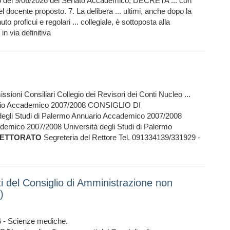
26 del 9/06/2026 del Senato Accademico; DECRETA ... con
l docente proposto. 7. La delibera ... ultimi, anche dopo la
to proficui e regolari ... collegiale, è sottoposta alla
in via definitiva
ioni Consiliari Collegio dei Revisori dei Conti Nucleo ...
uario Accademico 2007/2008 CONSIGLIO DI
 degli Studi di Palermo Annuario Accademico 2007/2008
demico 2007/2008 Università degli Studi di Palermo
ETTORATO
Segreteria del Rettore Tel. 091334139/331929 -
del Consiglio di Amministrazione non
)
06 - Scienze mediche.