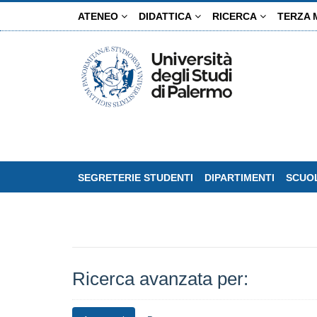
Salta
ATENEO
DIDATTICA
RICERCA
TERZA 
al
contenuto
principale
SEGRETERIE STUDENTI
DIPARTIMENTI
SCUOL
Ricerca avanzata per: