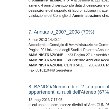
di
Amministrazione
; VISTA la delibera n. 227/20
almeno 4 anni di servizio alla data di
cessazione
de
cessazione
del rapporto di lavoro, abbiano intrattenu
valutazione del Consiglio di
Amministrazione
che, 
7. Annuario_2007_2008 (70%)
8-mar-2013 14.40.24
Accademico Consiglio di
Amministrazione
Commiss
Pagina 20 Università degli Studi di Palermo Ann
AMMINISTRAZIONE
... :23 Pagina 27 Università
AMMINISTRAZIONE
... di Palermo Annuario Acca
AMMINISTRAZIONE
CENTRALE ... 2007/2008
R
Fax 0916110448 Segreteria
8. BANDO/Nomina di n. 2 componenti 
appartenenti ai ruoli dell’Ateneo (67%
13-mag-2013 7.17.05
di cui uno con competenze riferibili all’Area CUN 