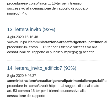
procedure-in- corso/lavori ... 16-ter per il triennio
successivo alla
cessazione
del rapporto di pubblico
impiego); 4 g
13. lettera invito (93%)
4-giu-2020 16.16.48
://www.unipa.it/
amministrazione
/
areaaffarigeneralipatrimonia
procedure-in- corso ... 16-ter per il triennio successivo alla
cessazione
del rapporto di pubblico impiego); g) accetta
14. lettera_invito_edificio7 (93%)
8-giu-2020 9.46.37
/
amministrazione
/
areaaffarigeneralipatrimonialienegoziali
/ap
procedure-in- corso/lavori/ https ... ai soggetti di cui al citato
art. 53 comma 16-ter per il triennio successivo alla
cessazione
del rapporto