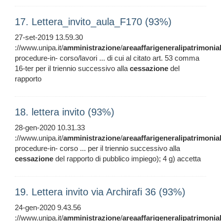
17. Lettera_invito_aula_F170 (93%)
27-set-2019 13.59.30
://www.unipa.it/
amministrazione
/
areaaffarigeneralipatrimonia
procedure-in- corso/lavori ... di cui al citato art. 53 comma
16-ter per il triennio successivo alla
cessazione
del
rapporto
18. lettera invito (93%)
28-gen-2020 10.31.33
://www.unipa.it/
amministrazione
/
areaaffarigeneralipatrimonia
procedure-in- corso ... per il triennio successivo alla
cessazione
del rapporto di pubblico impiego); 4 g) accetta
19. Lettera invito via Archirafi 36 (93%)
24-gen-2020 9.43.56
://www.unipa.it/
amministrazione
/
areaaffarigeneralipatrimonia