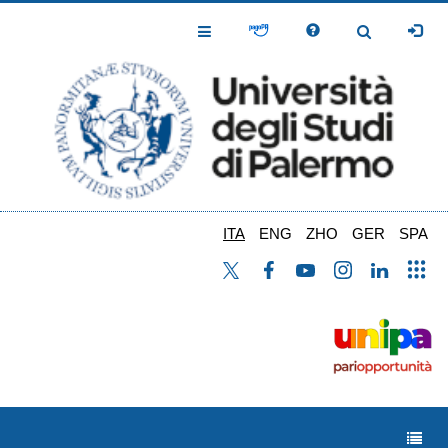
Salta
al
Toggle
Toggle
contenuto
Navigation
Navigation
principale
ITA
ENG
ZHO
GER
SPA