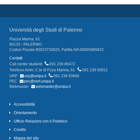
Università degli Studi di Palermo
Piazza Marina, 61
90133 - PALERMO
Codice Fiscale 80023730825, Partita IVA 00605880822
Contatti
Call center studenti
091 238 86472
Telefono Amm. C.le di P.zza Marina, 61
091 238 93011
URP
urp@unipa.it
091 238 93666
PEC
pec@cert.unipa.it
Webmaster
webmaster@unipa.it
Accessibilità
Orientamento
Ufficio Relazioni con il Pubblico
Credits
Mappa del sito