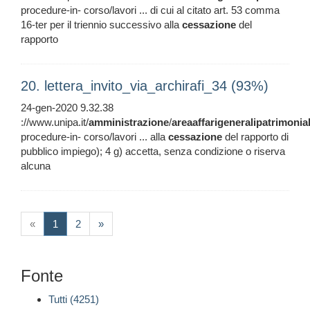
procedure-in- corso/lavori ... di cui al citato art. 53 comma
16-ter per il triennio successivo alla
cessazione
del
rapporto
20. lettera_invito_via_archirafi_34 (93%)
24-gen-2020 9.32.38
://www.unipa.it/
amministrazione
/
areaaffarigeneralipatrimonia
procedure-in- corso/lavori ... alla
cessazione
del rapporto di
pubblico impiego); 4 g) accetta, senza condizione o riserva
alcuna
(current)
«
1
2
»
Fonte
Tutti (4251)