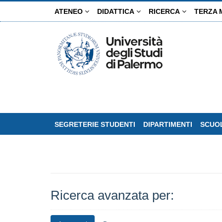
Salta
ATENEO
DIDATTICA
RICERCA
TERZA 
al
contenuto
principale
SEGRETERIE STUDENTI
DIPARTIMENTI
SCUOL
Ricerca avanzata per: