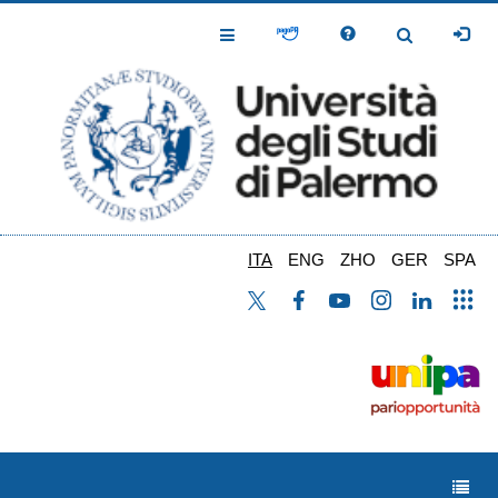
Salta
al
Toggle
Toggle
contenuto
Navigation
Navigation
principale
ITA
ENG
ZHO
GER
SPA