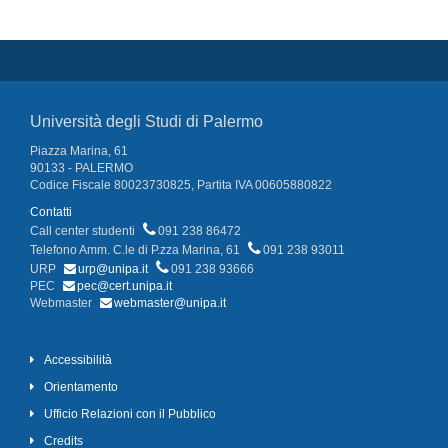
Università degli Studi di Palermo
Piazza Marina, 61
90133 - PALERMO
Codice Fiscale 80023730825, Partita IVA 00605880822
Contatti
Call center studenti
091 238 86472
Telefono Amm. C.le di P.zza Marina, 61
091 238 93011
URP
urp@unipa.it
091 238 93666
PEC
pec@cert.unipa.it
Webmaster
webmaster@unipa.it
Accessibilità
Orientamento
Ufficio Relazioni con il Pubblico
Credits