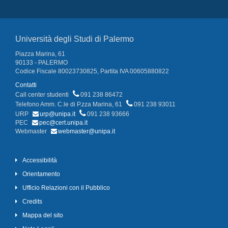
Università degli Studi di Palermo
Piazza Marina, 61
90133 - PALERMO
Codice Fiscale 80023730825, Partita IVA 00605880822
Contatti
Call center studenti
091 238 86472
Telefono Amm. C.le di P.zza Marina, 61
091 238 93011
URP
urp@unipa.it
091 238 93666
PEC
pec@cert.unipa.it
Webmaster
webmaster@unipa.it
Accessibilità
Orientamento
Ufficio Relazioni con il Pubblico
Credits
Mappa del sito