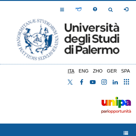
Salta
al
Toggle
Toggle
contenuto
Navigation
Navigation
principale
ITA
ENG
ZHO
GER
SPA