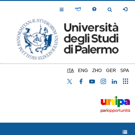
Salta
al
Toggle
Toggle
contenuto
Navigation
Navigation
principale
ITA
ENG
ZHO
GER
SPA