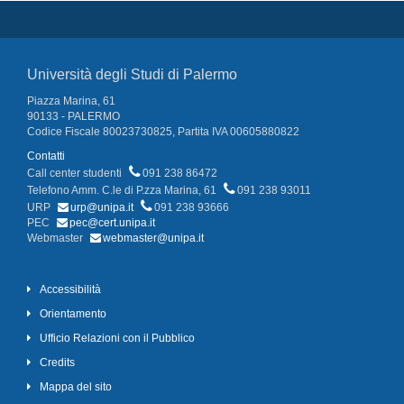
Università degli Studi di Palermo
Piazza Marina, 61
90133 - PALERMO
Codice Fiscale 80023730825, Partita IVA 00605880822
Contatti
Call center studenti
091 238 86472
Telefono Amm. C.le di P.zza Marina, 61
091 238 93011
URP
urp@unipa.it
091 238 93666
PEC
pec@cert.unipa.it
Webmaster
webmaster@unipa.it
Accessibilità
Orientamento
Ufficio Relazioni con il Pubblico
Credits
Mappa del sito