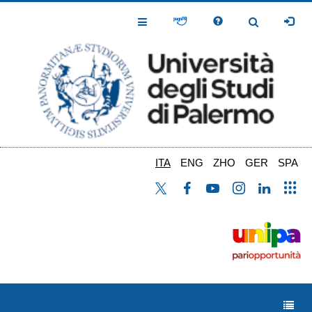
Salta
al
Toggle
Toggle
contenuto
Navigation
Navigation
principale
ITA
ENG
ZHO
GER
SPA