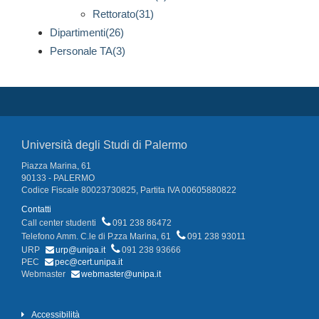
Rettorato(31)
Dipartimenti(26)
Personale TA(3)
Università degli Studi di Palermo
Piazza Marina, 61
90133 - PALERMO
Codice Fiscale 80023730825, Partita IVA 00605880822
Contatti
Call center studenti
091 238 86472
Telefono Amm. C.le di P.zza Marina, 61
091 238 93011
URP
urp@unipa.it
091 238 93666
PEC
pec@cert.unipa.it
Webmaster
webmaster@unipa.it
Accessibilità