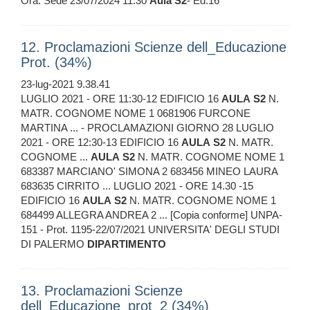
Ora: Sede 23/07/2024 11:30
Aula
S2
- Ed.16
12. Proclamazioni Scienze dell_Educazione
Prot. (34%)
23-lug-2021 9.38.41
LUGLIO 2021 - ORE 11:30-12 EDIFICIO 16
AULA
S2
N.
MATR. COGNOME NOME 1 0681906 FURCONE
MARTINA ... - PROCLAMAZIONI GIORNO 28 LUGLIO
2021 - ORE 12:30-13 EDIFICIO 16
AULA
S2
N. MATR.
COGNOME ...
AULA
S2
N. MATR. COGNOME NOME 1
683387 MARCIANO' SIMONA 2 683456 MINEO LAURA
683635 CIRRITO ... LUGLIO 2021 - ORE 14.30 -15
EDIFICIO 16
AULA
S2
N. MATR. COGNOME NOME 1
684499 ALLEGRA ANDREA 2 ... [Copia conforme] UNPA-
151 - Prot. 1195-22/07/2021 UNIVERSITA' DEGLI STUDI
DI PALERMO
DIPARTIMENTO
13. Proclamazioni Scienze
dell_Educazione_prot_2 (34%)