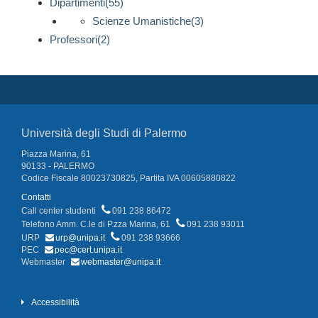
Dipartimenti(55)
Scienze Umanistiche(3)
Professori(2)
Università degli Studi di Palermo
Piazza Marina, 61
90133 - PALERMO
Codice Fiscale 80023730825, Partita IVA 00605880822
Contatti
Call center studenti
091 238 86472
Telefono Amm. C.le di P.zza Marina, 61
091 238 93011
URP
urp@unipa.it
091 238 93666
PEC
pec@cert.unipa.it
Webmaster
webmaster@unipa.it
Accessibilità