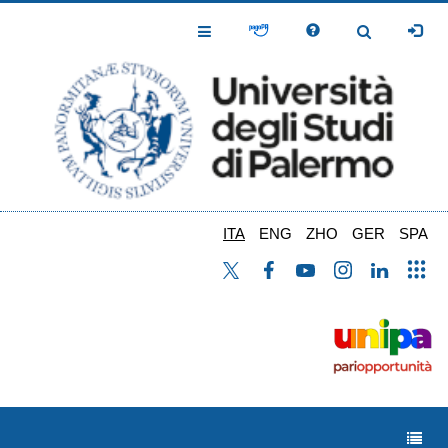
Salta
al
Toggle
Toggle
contenuto
Navigation
Navigation
principale
ITA
ENG
ZHO
GER
SPA