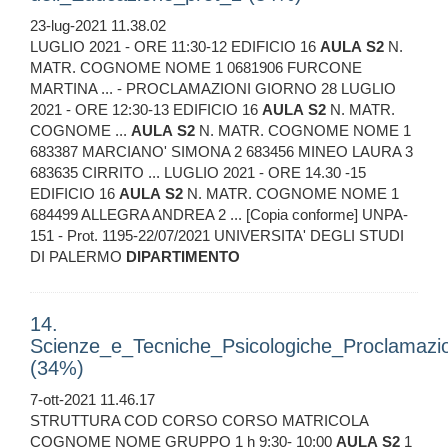
23-lug-2021 11.38.02
LUGLIO 2021 - ORE 11:30-12 EDIFICIO 16
AULA
S2
N.
MATR. COGNOME NOME 1 0681906 FURCONE
MARTINA ... - PROCLAMAZIONI GIORNO 28 LUGLIO
2021 - ORE 12:30-13 EDIFICIO 16
AULA
S2
N. MATR.
COGNOME ...
AULA
S2
N. MATR. COGNOME NOME 1
683387 MARCIANO' SIMONA 2 683456 MINEO LAURA 3
683635 CIRRITO ... LUGLIO 2021 - ORE 14.30 -15
EDIFICIO 16
AULA
S2
N. MATR. COGNOME NOME 1
684499 ALLEGRA ANDREA 2 ... [Copia conforme] UNPA-
151 - Prot. 1195-22/07/2021 UNIVERSITA' DEGLI STUDI
DI PALERMO
DIPARTIMENTO
14.
Scienze_e_Tecniche_Psicologiche_Proclamazio
(34%)
7-ott-2021 11.46.17
STRUTTURA COD CORSO CORSO MATRICOLA
COGNOME NOME GRUPPO 1 h 9:30- 10:00
AULA
S2
1