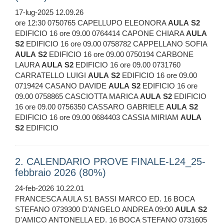
17-lug-2025 12.09.26
ore 12:30 0750765 CAPELLUPO ELEONORA
AULA
S2
EDIFICIO 16 ore 09.00 0764414 CAPONE CHIARA
AULA
S2
EDIFICIO 16 ore 09.00 0758782 CAPPELLANO SOFIA
AULA
S2
EDIFICIO 16 ore 09.00 0750194 CARBONE
LAURA
AULA
S2
EDIFICIO 16 ore 09.00 0731760
CARRATELLO LUIGI
AULA
S2
EDIFICIO 16 ore 09.00
0719424 CASANO DAVIDE
AULA
S2
EDIFICIO 16 ore
09.00 0758865 CASCIOTTA MARICA
AULA
S2
EDIFICIO
16 ore 09.00 0756350 CASSARO GABRIELE
AULA
S2
EDIFICIO 16 ore 09.00 0684403 CASSIA MIRIAM
AULA
S2
EDIFICIO
2. CALENDARIO PROVE FINALE-L24_25-
febbraio 2026 (80%)
24-feb-2026 10.22.01
FRANCESCA AULA S1 BASSI MARCO ED. 16 BOCA
STEFANO 0739300 D'ANGELO ANDREA 09:00
AULA
S2
D'AMICO ANTONELLA ED. 16 BOCA STEFANO 0731605