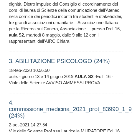
dignità, Dietro impulso del Consiglio di coordinamento dei
corsi di laurea di Scienze della comunicazione dell’Ateneo,
nella cornice dei periodici incontri tra studenti e stakeholder,
tre grandi associazioni umanitarie – Associazione Italiana
per la Ricerca sul Cancro, Associazione ... presso l’ed. 16,
aula
S2
, martedì 8 maggio, dalle 9 alle 12 con i
rappresentanti dell’AIRC Chiara
3. ABILITAZIONE PSICOLOGO (24%)
18-feb-2020 10.56.50
aule: - giorno 13 e 14 giugno 2019
AULA
S2
-Edif. 16 -
Viale delle Scienze AVVISO AMMESSI PROVA
4.
commissione_medicina_2021_prot_83990_1_
(24%)
2-set-2021 14.27.54
V.le delle Scienze Prof.ssa Lauricella MURATORE Ed. 16