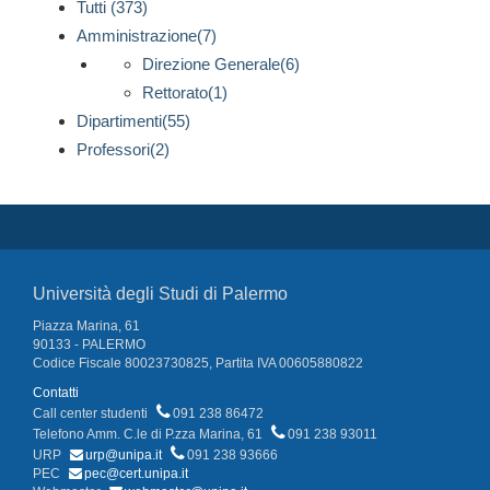
Tutti (373)
Amministrazione(7)
Direzione Generale(6)
Rettorato(1)
Dipartimenti(55)
Professori(2)
Università degli Studi di Palermo
Piazza Marina, 61
90133 - PALERMO
Codice Fiscale 80023730825, Partita IVA 00605880822
Contatti
Call center studenti
091 238 86472
Telefono Amm. C.le di P.zza Marina, 61
091 238 93011
URP
urp@unipa.it
091 238 93666
PEC
pec@cert.unipa.it