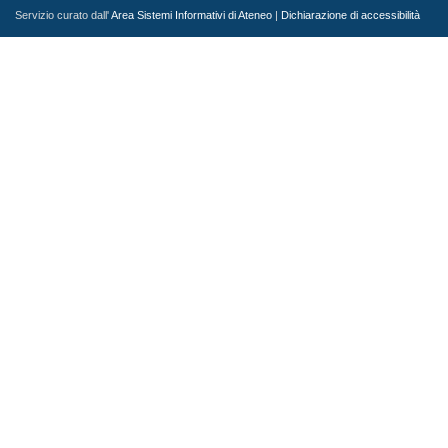
Servizio curato dall'
Area Sistemi Informativi di Ateneo
|
Dichiarazione di accessibilità