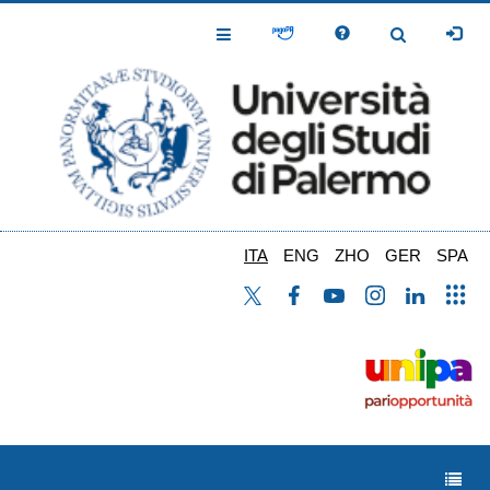
Salta
al
Toggle
Toggle
contenuto
Navigation
Navigation
principale
ITA
ENG
ZHO
GER
SPA