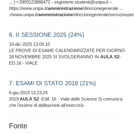
... ) +3909123886472 - segreterie.studenti@unipa.it –
https://www.unipa.it/
amministrazione
/direzionegenerale ...
://www.unipa.it/
amministrazione
/direzionegenerale/serviziospeci
6. II SESSIONE 2025 (24%)
10-dic-2025 13.09.10
LE PROVE DI ESAME CALENDARIZZATE PER GIORNO
28 NOVEMBRE 2025 SI SVOLGERANNO IN
AULA
S2
-
ED.16 - VIALE
7. ESAMI DI STATO 2018 (21%)
6-giu-2019 13.23.24
2019
AULA
S2
-Edif. 16 - Viale delle Scienze Si comunica
che l'esame di abilitazione all'esercizio
Fonte