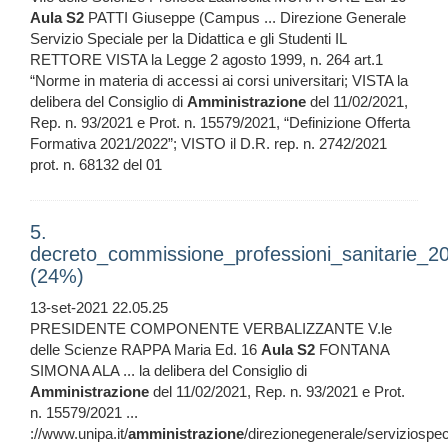
Aula
S2
PATTI Giuseppe (Campus ... Direzione Generale
Servizio Speciale per la Didattica e gli Studenti IL
RETTORE VISTA la Legge 2 agosto 1999, n. 264 art.1
“Norme in materia di accessi ai corsi universitari; VISTA la
delibera del Consiglio di
Amministrazione
del 11/02/2021,
Rep. n. 93/2021 e Prot. n. 15579/2021, “Definizione Offerta
Formativa 2021/2022”; VISTO il D.R. rep. n. 2742/2021
prot. n. 68132 del 01
5.
decreto_commissione_professioni_sanitarie_
(24%)
13-set-2021 22.05.25
PRESIDENTE COMPONENTE VERBALIZZANTE V.le
delle Scienze RAPPA Maria Ed. 16
Aula
S2
FONTANA
SIMONA ALA ... la delibera del Consiglio di
Amministrazione
del 11/02/2021, Rep. n. 93/2021 e Prot.
n. 15579/2021 ...
://www.unipa.it/
amministrazione
/direzionegenerale/serviziospeci