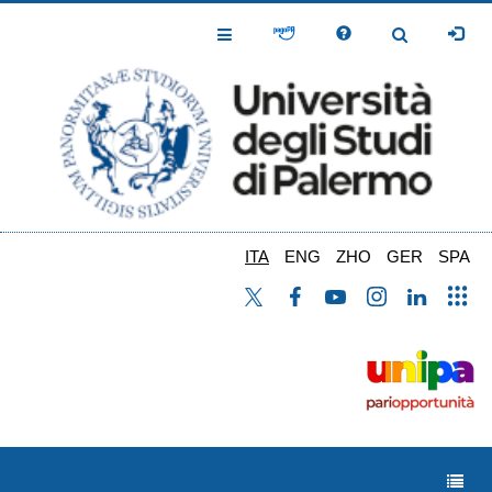
Salta
al
Toggle
Toggle
contenuto
Navigation
Navigation
principale
ITA
ENG
ZHO
GER
SPA