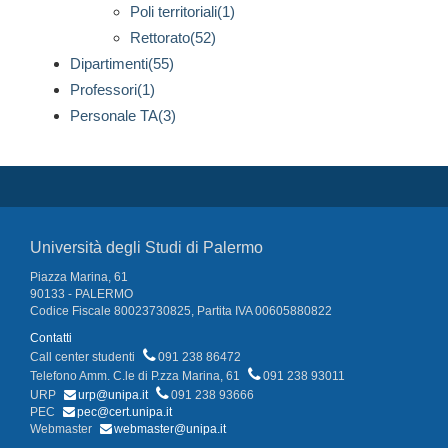
Poli territoriali(1)
Rettorato(52)
Dipartimenti(55)
Professori(1)
Personale TA(3)
Università degli Studi di Palermo
Piazza Marina, 61
90133 - PALERMO
Codice Fiscale 80023730825, Partita IVA 00605880822
Contatti
Call center studenti
091 238 86472
Telefono Amm. C.le di P.zza Marina, 61
091 238 93011
URP
urp@unipa.it
091 238 93666
PEC
pec@cert.unipa.it
Webmaster
webmaster@unipa.it