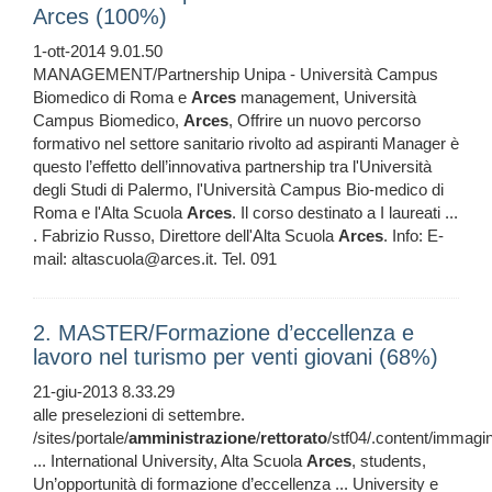
Arces (100%)
1-ott-2014 9.01.50
MANAGEMENT/Partnership Unipa - Università Campus
Biomedico di Roma e
Arces
management, Università
Campus Biomedico,
Arces
, Offrire un nuovo percorso
formativo nel settore sanitario rivolto ad aspiranti Manager è
questo l’effetto dell’innovativa partnership tra l'Università
degli Studi di Palermo, l'Università Campus Bio-medico di
Roma e l'Alta Scuola
Arces
. Il corso destinato a I laureati ...
. Fabrizio Russo, Direttore dell'Alta Scuola
Arces
. Info: E-
mail: altascuola@arces.it. Tel. 091
2. MASTER/Formazione d’eccellenza e
lavoro nel turismo per venti giovani (68%)
21-giu-2013 8.33.29
alle preselezioni di settembre.
/sites/portale/
amministrazione
/
rettorato
/stf04/.content/immagin
... International University, Alta Scuola
Arces
, students,
Un’opportunità di formazione d’eccellenza ... University e