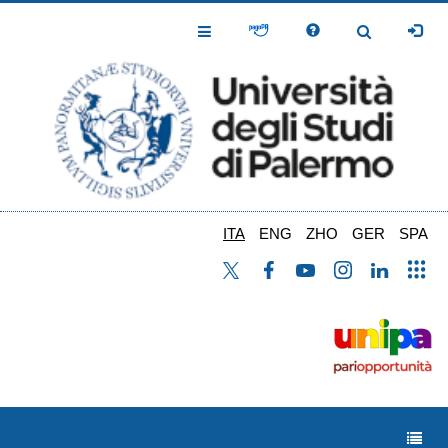
Salta
al
Toggle
Toggle
contenuto
Navigation
Navigation
principale
ITA
ENG
ZHO
GER
SPA