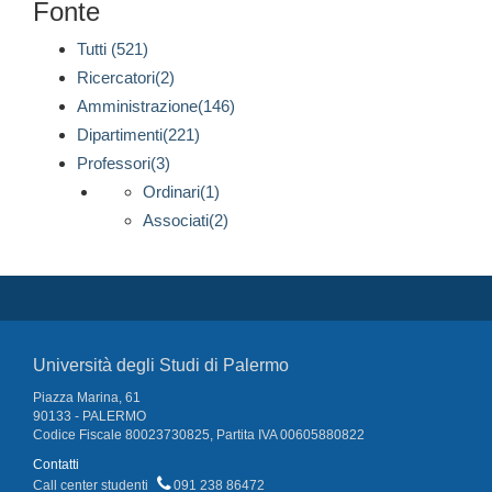
Fonte
Tutti (521)
Ricercatori(2)
Amministrazione(146)
Dipartimenti(221)
Professori(3)
Ordinari(1)
Associati(2)
Università degli Studi di Palermo
Piazza Marina, 61
90133 - PALERMO
Codice Fiscale 80023730825, Partita IVA 00605880822
Contatti
Call center studenti
091 238 86472