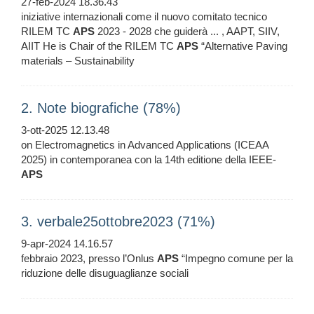
27-feb-2024 18.36.43
iniziative internazionali come il nuovo comitato tecnico
RILEM TC
APS
2023 - 2028 che guiderà ... , AAPT, SIIV,
AIIT He is Chair of the RILEM TC
APS
“Alternative Paving
materials – Sustainability
2. Note biografiche (78%)
3-ott-2025 12.13.48
on Electromagnetics in Advanced Applications (ICEAA
2025) in contemporanea con la 14th editione della IEEE-
APS
3. verbale25ottobre2023 (71%)
9-apr-2024 14.16.57
febbraio 2023, presso l’Onlus
APS
“Impegno comune per la
riduzione delle disuguaglianze sociali