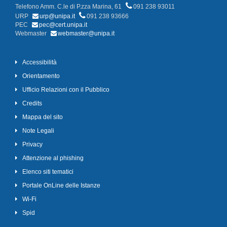
Telefono Amm. C.le di P.zza Marina, 61
091 238 93011
URP
urp@unipa.it
091 238 93666
PEC
pec@cert.unipa.it
Webmaster
webmaster@unipa.it
Accessibilità
Orientamento
Ufficio Relazioni con il Pubblico
Credits
Mappa del sito
Note Legali
Privacy
Attenzione al phishing
Elenco siti tematici
Portale OnLine delle Istanze
Wi-Fi
Spid