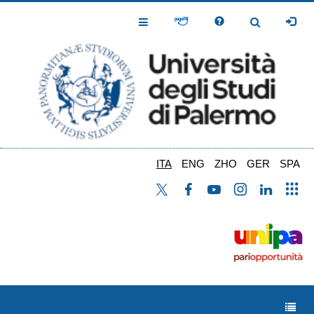
Salta
al
Toggle
Toggle
contenuto
Navigation
Navigation
principale
ITA
ENG
ZHO
GER
SPA