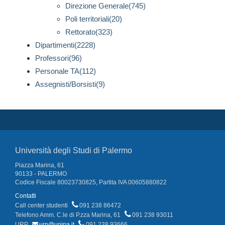
Direzione Generale(745)
Poli territoriali(20)
Rettorato(323)
Dipartimenti(2228)
Professori(96)
Personale TA(112)
Assegnisti/Borsisti(9)
Università degli Studi di Palermo
Piazza Marina, 61
90133 - PALERMO
Codice Fiscale 80023730825, Partita IVA 00605880822
Contatti
Call center studenti
091 238 86472
Telefono Amm. C.le di P.zza Marina, 61
091 238 93011
URP
urp@unipa.it
091 238 93666