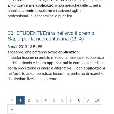
a Röntgen e alle
applicazioni
non mediche delle ... nella
pubblica
amministrazione
e iscriversi agli albi
professionali; ai concorsi nella pubblica
20. STUDENTI/Entra nel vivo il premio
Sapio per la ricerca italiana (29%)
8-mar-2013 13.51.55
spessore, che potranno avere
applicazioni
importantissime in ambito medico, ambientale, economico
... del carbonio e le loro
applicazioni
in campo biomedico e
per la produzione di energie alternative ... con
applicazioni
nell'ambito automobilistico. Insomma, parliamo di ricerche
di altissimo livello che avremo
(current)
«
1
2
3
4
5
6
7
8
9
10
»