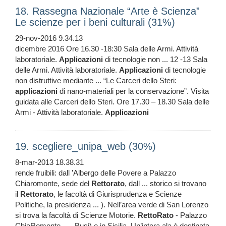
18. Rassegna Nazionale “Arte è Scienza”
Le scienze per i beni culturali (31%)
29-nov-2016 9.34.13
dicembre 2016 Ore 16.30 -18:30 Sala delle Armi. Attività
laboratoriale.
Applicazioni
di tecnologie non ... 12 -13 Sala
delle Armi. Attività laboratoriale.
Applicazioni
di tecnologie
non distruttive mediante ... “Le Carceri dello Steri:
applicazioni
di nano-materiali per la conservazione”. Visita
guidata alle Carceri dello Steri. Ore 17.30 – 18.30 Sala delle
Armi - Attività laboratoriale.
Applicazioni
19. scegliere_unipa_web (30%)
8-mar-2013 18.38.31
rende fruibili: dall ’Albergo delle Povere a Palazzo
Chiaromonte, sede del
Rettorato
, dall ... storico si trovano
il
Rettorato
, le facoltà di Giurisprudenza e Scienze
Politiche, la presidenza ... ). Nell’area verde di San Lorenzo
si trova la facoltà di Scienze Motorie.
RettoRato
- Palazzo
ChiaRomonte ... , Busi) e in Sicilia. Un’intera ala è destinata