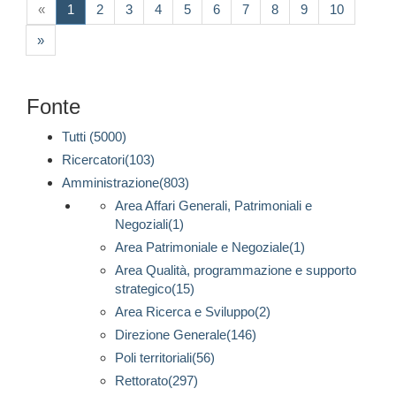
(current)
«
1
2
3
4
5
6
7
8
9
10
»
Fonte
Tutti (5000)
Ricercatori(103)
Amministrazione(803)
Area Affari Generali, Patrimoniali e
Negoziali(1)
Area Patrimoniale e Negoziale(1)
Area Qualità, programmazione e supporto
strategico(15)
Area Ricerca e Sviluppo(2)
Direzione Generale(146)
Poli territoriali(56)
Rettorato(297)