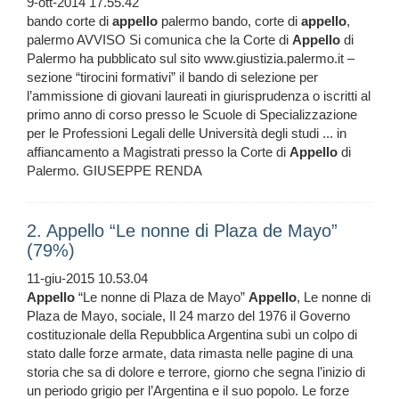
9-ott-2014 17.55.42
bando corte di
appello
palermo bando, corte di
appello
,
palermo AVVISO Si comunica che la Corte di
Appello
di
Palermo ha pubblicato sul sito www.giustizia.palermo.it –
sezione “tirocini formativi” il bando di selezione per
l’ammissione di giovani laureati in giurisprudenza o iscritti al
primo anno di corso presso le Scuole di Specializzazione
per le Professioni Legali delle Università degli studi ... in
affiancamento a Magistrati presso la Corte di
Appello
di
Palermo. GIUSEPPE RENDA
2. Appello “Le nonne di Plaza de Mayo”
(79%)
11-giu-2015 10.53.04
Appello
“Le nonne di Plaza de Mayo”
Appello
, Le nonne di
Plaza de Mayo, sociale, Il 24 marzo del 1976 il Governo
costituzionale della Repubblica Argentina subì un colpo di
stato dalle forze armate, data rimasta nelle pagine di una
storia che sa di dolore e terrore, giorno che segna l’inizio di
un periodo grigio per l’Argentina e il suo popolo. Le forze