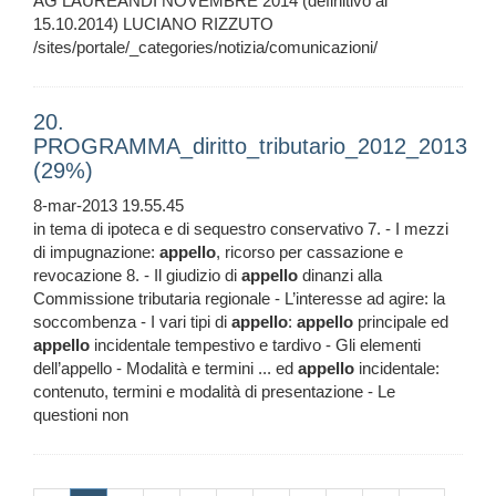
AG LAUREANDI NOVEMBRE 2014 (definitivo al
15.10.2014) LUCIANO RIZZUTO
/sites/portale/_categories/notizia/comunicazioni/
20.
PROGRAMMA_diritto_tributario_2012_2013
(29%)
8-mar-2013 19.55.45
in tema di ipoteca e di sequestro conservativo 7. - I mezzi
di impugnazione:
appello
, ricorso per cassazione e
revocazione 8. - Il giudizio di
appello
dinanzi alla
Commissione tributaria regionale - L’interesse ad agire: la
soccombenza - I vari tipi di
appello
:
appello
principale ed
appello
incidentale tempestivo e tardivo - Gli elementi
dell’appello - Modalità e termini ... ed
appello
incidentale:
contenuto, termini e modalità di presentazione - Le
questioni non