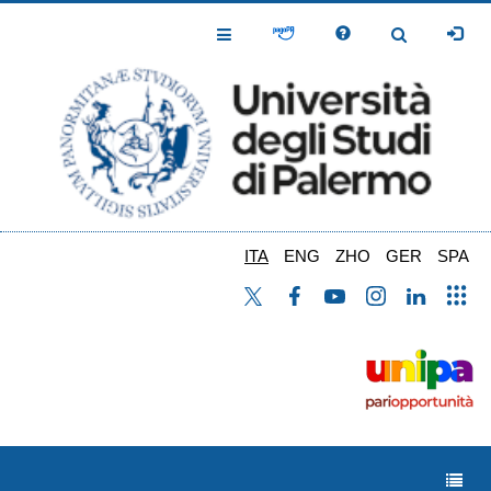
Salta
al
Toggle
Toggle
contenuto
Navigation
Navigation
principale
ITA
ENG
ZHO
GER
SPA