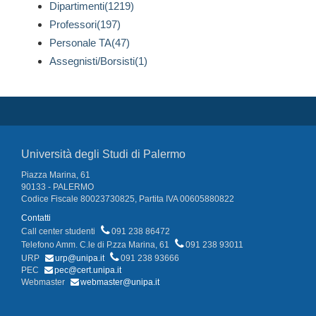
Dipartimenti(1219)
Professori(197)
Personale TA(47)
Assegnisti/Borsisti(1)
Università degli Studi di Palermo
Piazza Marina, 61
90133 - PALERMO
Codice Fiscale 80023730825, Partita IVA 00605880822
Contatti
Call center studenti
091 238 86472
Telefono Amm. C.le di P.zza Marina, 61
091 238 93011
URP
urp@unipa.it
091 238 93666
PEC
pec@cert.unipa.it
Webmaster
webmaster@unipa.it