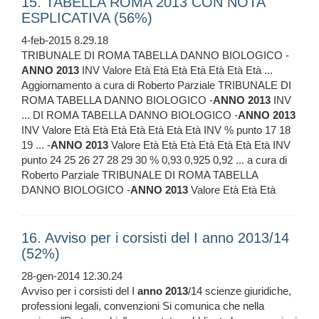
15. TABELLA ROMA 2013 CON NOTA
ESPLICATIVA (56%)
4-feb-2015 8.29.18
TRIBUNALE DI ROMA TABELLA DANNO BIOLOGICO -
ANNO
2013
INV Valore Età Età Età Età Età Età Età ...
Aggiornamento a cura di Roberto Parziale TRIBUNALE DI
ROMA TABELLA DANNO BIOLOGICO -
ANNO
2013
INV
... DI ROMA TABELLA DANNO BIOLOGICO -
ANNO
2013
INV Valore Età Età Età Età Età Età Età INV % punto 17 18
19 ... -
ANNO
2013
Valore Età Età Età Età Età Età Età INV
punto 24 25 26 27 28 29 30 % 0,93 0,925 0,92 ... a cura di
Roberto Parziale TRIBUNALE DI ROMA TABELLA
DANNO BIOLOGICO -
ANNO
2013
Valore Età Età Età
16. Avviso per i corsisti del I anno 2013/14
(52%)
28-gen-2014 12.30.24
Avviso per i corsisti del I
anno
2013
/14 scienze giuridiche,
professioni legali, convenzioni Si comunica che nella