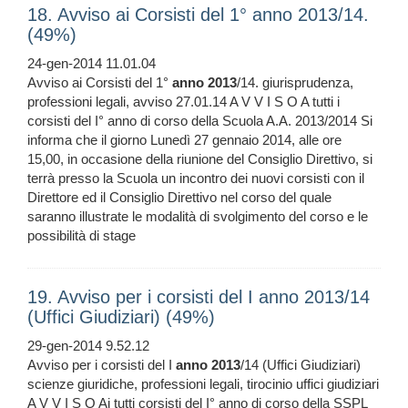
18. Avviso ai Corsisti del 1° anno 2013/14.
(49%)
24-gen-2014 11.01.04
Avviso ai Corsisti del 1°
anno
2013
/14. giurisprudenza,
professioni legali, avviso 27.01.14 A V V I S O A tutti i
corsisti del I° anno di corso della Scuola A.A. 2013/2014 Si
informa che il giorno Lunedì 27 gennaio 2014, alle ore
15,00, in occasione della riunione del Consiglio Direttivo, si
terrà presso la Scuola un incontro dei nuovi corsisti con il
Direttore ed il Consiglio Direttivo nel corso del quale
saranno illustrate le modalità di svolgimento del corso e le
possibilità di stage
19. Avviso per i corsisti del I anno 2013/14
(Uffici Giudiziari) (49%)
29-gen-2014 9.52.12
Avviso per i corsisti del I
anno
2013
/14 (Uffici Giudiziari)
scienze giuridiche, professioni legali, tirocinio uffici giudiziari
A V V I S O Ai tutti corsisti del I° anno di corso della SSPL