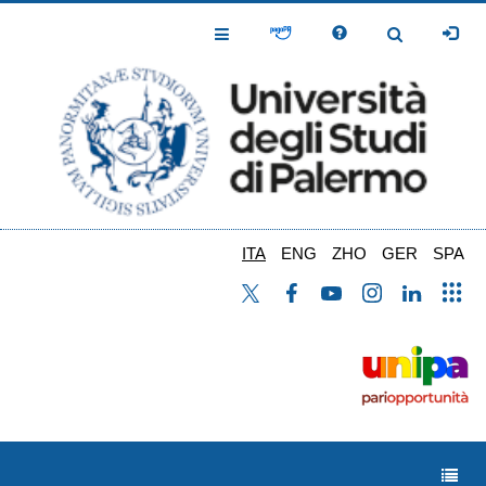
Salta
al
Toggle
Toggle
contenuto
Navigation
Navigation
principale
ITA
ENG
ZHO
GER
SPA