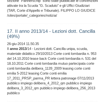
sezione "Partnerschip" sono state pubblicate le convenzioni
attivate tra la Scuola "G. Scaduto" e gli Uffici Giudiziari
(TAR, Corte d'Appello e Tribunale). FILIPPO LO GIUDICE
/sites/portale/_categories/notizia/
17. II anno 2013/14 - Lezioni dott. Cancilla
(49%)
26-giu-2014 11.50.35
II
anno
2013
/14 - Lezioni dott. Cancilla unipa, scuola,
materiale didattico 29/10/2013 Corte conti lombardia n. 953
del 14.10.2010 lease back Corte conti lombardia n. 531 del
18.10.2011 Corte conti lombardia mutuo partecipata corte
conti lombardia delibera_1139_2009 leasing corte conti
emilia 5-2012 leasing Corte conti emilia
17_2011_PRSP_parma_PR lettera patronage 07/11/2013
pubblico impiego delibera_4_2012_qm pubblico impiego
delibera_3_2012_qm pubblico impiego delibera_256_2013
pubblico