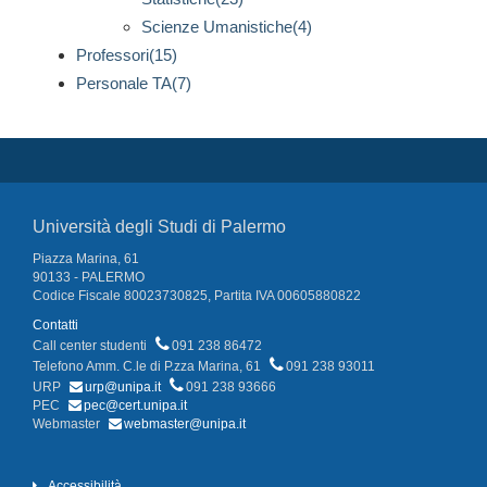
Scienze Umanistiche(4)
Professori(15)
Personale TA(7)
Università degli Studi di Palermo
Piazza Marina, 61
90133 - PALERMO
Codice Fiscale 80023730825, Partita IVA 00605880822
Contatti
Call center studenti
091 238 86472
Telefono Amm. C.le di P.zza Marina, 61
091 238 93011
URP
urp@unipa.it
091 238 93666
PEC
pec@cert.unipa.it
Webmaster
webmaster@unipa.it
Accessibilità