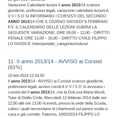
Variazione Calendario lezioni II
anno
2013
/14 scienze
giuridiche, professioni legali, variazione calendario lezioni A
V V I S O SI INFORMANO I CORSISTI DEL SECONDO
ANNO
2013
/14 CHE IL GIORNO GIOVEDI’ 6 FEBBRAIO
P.V. IL CALENDARIO DELLE LEZIONI SUBIRA’ LA
SEGUENTE VARIAZIONE: ORE 09,00 – 12,00 – DIRITTO
PENALE ORE 13,00 – 16,00 – DIRITTO CIVILE FILIPPO
LO GIUDICE /sites/portale/_categories/notizia/
11. II anno 2013/14 - AVVISO ai Corsisti
(61%)
10-feb-2014 12.54.50
II
anno
2013
/14 - AVVISO ai Corsisti scienze giuridiche,
professioni legali, avviso corsiti A V V I S O Si avvisano i
corsisti del II
anno
2013
/14, che la Dott.ssa Maria Miceli,
Tutor di Diritto Civile, Mercoledì 12 febbraio 2014 dalle ore
12,00 alle ore 13,00 riceverà, presso la sede della Scuola,
coloro i quali necessitano di chiarimenti sul parere svolto a
casa e già corretto. Palermo, 10/02/2014 FILIPPO LO