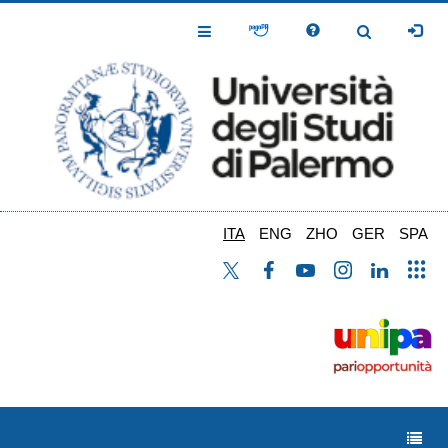
Salta
al
Toggle
Toggle
contenuto
Navigation
Navigation
principale
ITA
ENG
ZHO
GER
SPA