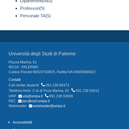
Dipartimenti(483)
Professori(5)
Personale TA(5)
Università degli Studi di Palermo
Piazza Marina, 61
90133 - PALERMO
Codice Fiscale 80023730825, Partita IVA 00605880822
Contatti
Call center studenti
091 238 86472
Telefono Amm. C.le di P.zza Marina, 61
091 238 93011
URP
urp@unipa.it
091 238 93666
PEC
pec@cert.unipa.it
Webmaster
webmaster@unipa.it
Accessibilità