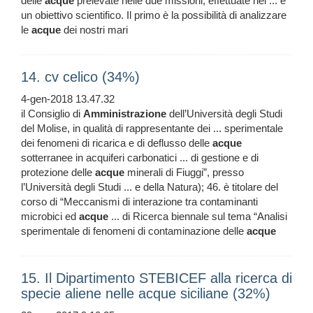
delle
acque
prelevate nelle due missioni, effettuate nel ... e
un obiettivo scientifico. Il primo è la possibilità di analizzare
le
acque
dei nostri mari
14. cv celico (34%)
4-gen-2018 13.47.32
il Consiglio di
Amministrazione
dell’Università degli Studi
del Molise, in qualità di rappresentante dei ... sperimentale
dei fenomeni di ricarica e di deflusso delle
acque
sotterranee in acquiferi carbonatici ... di gestione e di
protezione delle
acque
minerali di Fiuggi”, presso
l’Università degli Studi ... e della Natura); 46. è titolare del
corso di “Meccanismi di interazione tra contaminanti
microbici ed
acque
... di Ricerca biennale sul tema “Analisi
sperimentale di fenomeni di contaminazione delle
acque
15. Il Dipartimento STEBICEF alla ricerca di
specie aliene nelle acque siciliane (32%)