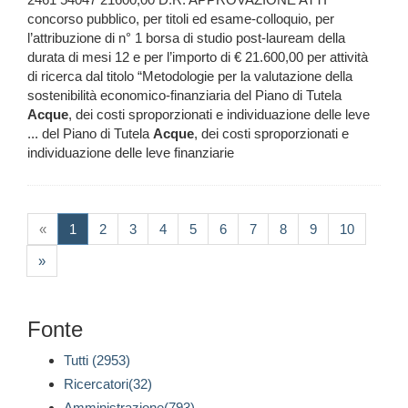
concorso pubblico, per titoli ed esame-colloquio, per
l’attribuzione di n° 1 borsa di studio post-lauream della
durata di mesi 12 e per l’importo di € 21.600,00 per attività
di ricerca dal titolo “Metodologie per la valutazione della
sostenibilità economico-finanziaria del Piano di Tutela
Acque
, dei costi sproporzionati e individuazione delle leve
... del Piano di Tutela
Acque
, dei costi sproporzionati e
individuazione delle leve finanziarie
(current)
«
1
2
3
4
5
6
7
8
9
10
»
Fonte
Tutti (2953)
Ricercatori(32)
Amministrazione(793)