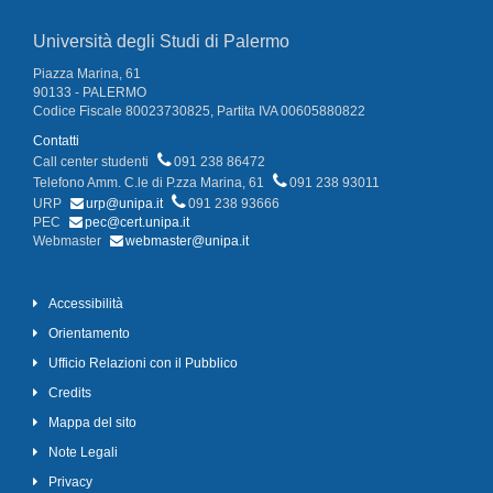
Università degli Studi di Palermo
Piazza Marina, 61
90133 - PALERMO
Codice Fiscale 80023730825, Partita IVA 00605880822
Contatti
Call center studenti
091 238 86472
Telefono Amm. C.le di P.zza Marina, 61
091 238 93011
URP
urp@unipa.it
091 238 93666
PEC
pec@cert.unipa.it
Webmaster
webmaster@unipa.it
Accessibilità
Orientamento
Ufficio Relazioni con il Pubblico
Credits
Mappa del sito
Note Legali
Privacy