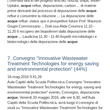
| Giornata lancio del progetto articolo, notizia, unipa, Wider-
Uptake,
acque
reflue, depurazione, carbon ... di materie
prime derivanti dal processo di depurazione delle
acque
reflue e consentire la riduzione ... La depurazione delle
acque
reflue: status quo e prospettive future Prof. Maurizio
Giugni Commissario ... Dott.ssa Alida Cosenza 11.10 -
11.20 Il recupero dei biopolimeri dalla depurazione delle
acque
... Laudicina 11.30 - 11.40 Aspetti microbiologici e
biotecnologici della depurazione delle
acque
7. Convegno "Innovative Wastewater
Treatment Technologies for energy saving
and environmental protection” (44%)
16-mag-2016 9.41.28
Aula Capitò della Scuola Politecnica Convegno "Innovative
Wastewater Treatment Technologies for energy saving and
environmental protection” evento, Convegno, depurazione
acque
, Venerdì 20 maggio 2016, alle ore 8,30, nell’Aula
Capitò della Scuola Politecnica, avrà luogo il convegno di
studi su "Innovative Wastewater Treatment Technologies for