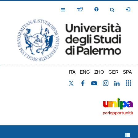
Salta
al
Toggle
Toggle
contenuto
Navigation
Navigation
principale
ITA
ENG
ZHO
GER
SPA