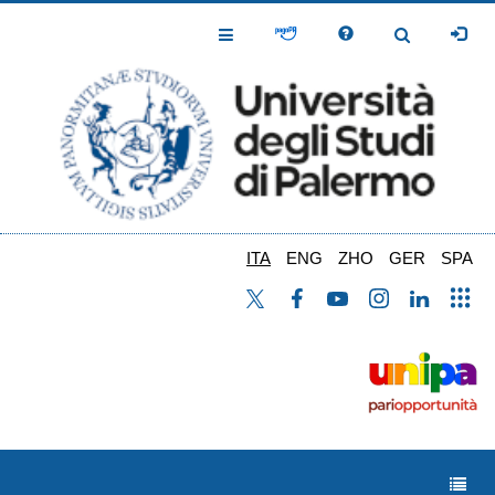
Salta
al
Toggle
Toggle
contenuto
Navigation
Navigation
principale
ITA
ENG
ZHO
GER
SPA