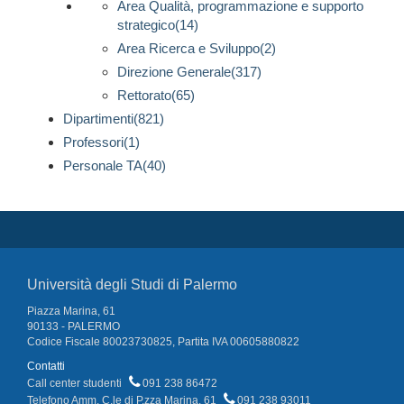
Area Qualità, programmazione e supporto
strategico(14)
Area Ricerca e Sviluppo(2)
Direzione Generale(317)
Rettorato(65)
Dipartimenti(821)
Professori(1)
Personale TA(40)
Università degli Studi di Palermo
Piazza Marina, 61
90133 - PALERMO
Codice Fiscale 80023730825, Partita IVA 00605880822
Contatti
Call center studenti
091 238 86472
Telefono Amm. C.le di P.zza Marina, 61
091 238 93011