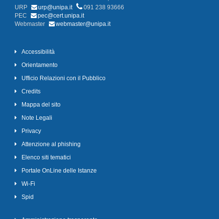
URP
urp@unipa.it
091 238 93666
PEC
pec@cert.unipa.it
Webmaster
webmaster@unipa.it
Accessibilità
Orientamento
Ufficio Relazioni con il Pubblico
Credits
Mappa del sito
Note Legali
Privacy
Attenzione al phishing
Elenco siti tematici
Portale OnLine delle Istanze
Wi-Fi
Spid