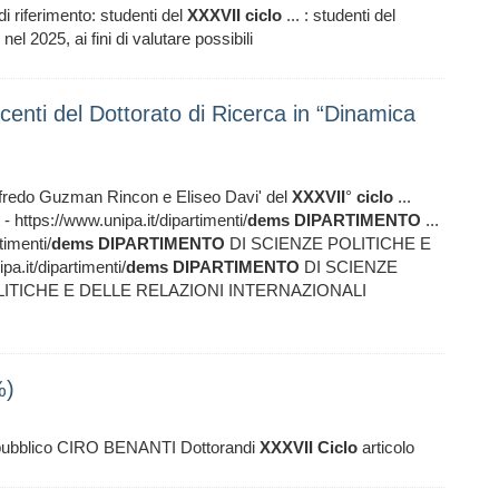
i riferimento: studenti del
XXXVII
ciclo
... : studenti del
el 2025, ai fini di valutare possibili
ocenti del Dottorato di Ricerca in “Dinamica
lfredo Guzman Rincon e Eliseo Davi' del
XXXVII
°
ciclo
...
https://www.unipa.it/dipartimenti/
dems
DIPARTIMENTO
...
timenti/
dems
DIPARTIMENTO
DI SCIENZE POLITICHE E
a.it/dipartimenti/
dems
DIPARTIMENTO
DI SCIENZE
LITICHE E DELLE RELAZIONI INTERNAZIONALI
%)
re pubblico CIRO BENANTI Dottorandi
XXXVII
Ciclo
articolo