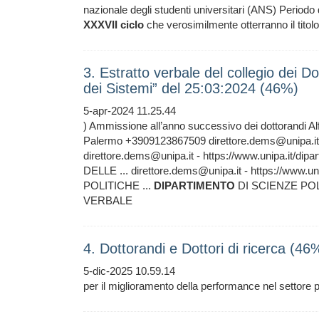
nazionale degli studenti universitari (ANS) Periodo d
XXXVII
ciclo
che verosimilmente otterranno il titolo n
3. Estratto verbale del collegio dei D
dei Sistemi” del 25:03:2024 (46%)
5-apr-2024 11.25.44
) Ammissione all’anno successivo dei dottorandi A
Palermo +3909123867509 direttore.dems@unipa.it - 
direttore.dems@unipa.it - https://www.unipa.it/dipar
DELLE ... direttore.dems@unipa.it - https://www.unip
POLITICHE ...
DIPARTIMENTO
DI SCIENZE PO
VERBALE
4. Dottorandi e Dottori di ricerca (46
5-dic-2025 10.59.14
per il miglioramento della performance nel setto