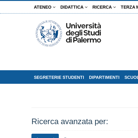
Salta
ATENEO
DIDATTICA
RICERCA
TERZA 
al
contenuto
principale
SEGRETERIE STUDENTI
DIPARTIMENTI
SCUOL
Ricerca avanzata per: