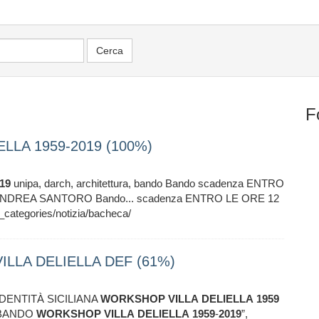
F
LLA 1959-2019 (100%)
19
unipa, darch, architettura, bando Bando scadenza ENTRO
ANDREA SANTORO Bando... scadenza ENTRO LE ORE 12
ategories/notizia/bacheca/
LLA DELIELLA DEF (61%)
IDENTITÀ SICILIANA
WORKSHOP
VILLA
DELIELLA
1959
o “BANDO
WORKSHOP
VILLA
DELIELLA
1959
-
2019
”,