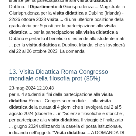
istanze per la parteciapazione alla
visita
didattica
a
Dublino. Il
Dipartimento
di Giurisprudenza ... Magistrale in
Giurisprudenza per la
visita
didattica
a Dublino (Irlanda) -
22/26 ottobre 2023
visita
... di una ulteriore posizione della
graduatoria per 9 posti per la partecipazione alla
visita
didattica
... per la partecipazione alla
visita
didattica
a
Dublino e pertanto il beneficio si estende allo studente matr
... per la
visita
didattica
a Dublino, Irlanda, che si svolgerà
dal 22 al 26 ottobre 2023. La domanda
13. Visita Didattica Roma Congresso
mondiale della filosofia prot (85%)
23-mag-2024 12.10.48
per n. 4 studenti ai fini della partecipazione alla
visita
didattica
Roma - Congresso mondiale ... alla
visita
didattica
della durata di 4 giorni che si svolgerà dal 2 al 5
agosto 2024 (docente ... in “Scienze filosofiche e storiche”,
per partecipare alla
visita
didattica
. Il viaggio è finalizzato
... giugno 2024 utilizzando la casella di posta istituzionale,
indicando nell’oggetto “
Visita
didattica
... A DOMANDA DI