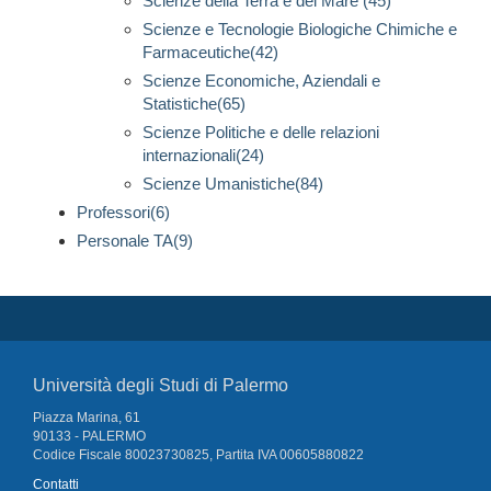
Scienze della Terra e del Mare (45)
Scienze e Tecnologie Biologiche Chimiche e
Farmaceutiche(42)
Scienze Economiche, Aziendali e
Statistiche(65)
Scienze Politiche e delle relazioni
internazionali(24)
Scienze Umanistiche(84)
Professori(6)
Personale TA(9)
Università degli Studi di Palermo
Piazza Marina, 61
90133 - PALERMO
Codice Fiscale 80023730825, Partita IVA 00605880822
Contatti