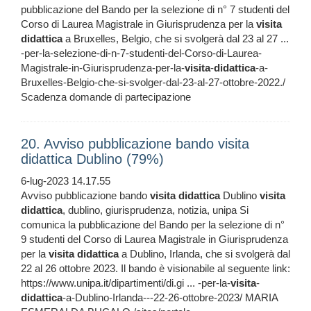
pubblicazione del Bando per la selezione di n° 7 studenti del
Corso di Laurea Magistrale in Giurisprudenza per la
visita
didattica
a Bruxelles, Belgio, che si svolgerà dal 23 al 27 ...
-per-la-selezione-di-n-7-studenti-del-Corso-di-Laurea-
Magistrale-in-Giurisprudenza-per-la-
visita
-
didattica
-a-
Bruxelles-Belgio-che-si-svolger-dal-23-al-27-ottobre-2022./
Scadenza domande di partecipazione
20. Avviso pubblicazione bando visita
didattica Dublino (79%)
6-lug-2023 14.17.55
Avviso pubblicazione bando
visita
didattica
Dublino
visita
didattica
, dublino, giurisprudenza, notizia, unipa Si
comunica la pubblicazione del Bando per la selezione di n°
9 studenti del Corso di Laurea Magistrale in Giurisprudenza
per la
visita
didattica
a Dublino, Irlanda, che si svolgerà dal
22 al 26 ottobre 2023. Il bando è visionabile al seguente link:
https://www.unipa.it/dipartimenti/di.gi ... -per-la-
visita
-
didattica
-a-Dublino-Irlanda---22-26-ottobre-2023/ MARIA