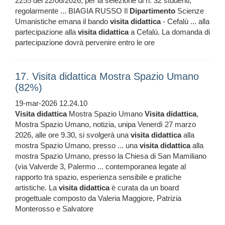
2255 del 22/06/2026, per la selezione di n. 32 studenti,
regolarmente ... BIAGIA RUSSO Il
Dipartimento
Scienze
Umanistiche emana il bando
visita
didattica
- Cefalù ... alla
partecipazione alla
visita
didattica
a Cefalù. La domanda di
partecipazione dovrà pervenire entro le ore
17. Visita didattica Mostra Spazio Umano
(82%)
19-mar-2026 12.24.10
Visita
didattica
Mostra Spazio Umano
Visita
didattica
,
Mostra Spazio Umano, notizia, unipa Venerdì 27 marzo
2026, alle ore 9.30, si svolgerà una
visita
didattica
alla
mostra Spazio Umano, presso ... una
visita
didattica
alla
mostra Spazio Umano, presso la Chiesa di San Mamiliano
(via Valverde 3, Palermo ... contemporanea legate al
rapporto tra spazio, esperienza sensibile e pratiche
artistiche. La
visita
didattica
è curata da un board
progettuale composto da Valeria Maggiore, Patrizia
Monterosso e Salvatore