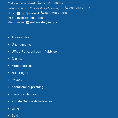
Call center studenti
091 238 86472
Telefono Amm. C.le di P.zza Marina, 61
091 238 93011
URP
urp@unipa.it
091 238 93666
PEC
pec@cert.unipa.it
Webmaster
webmaster@unipa.it
Accessibilità
Orientamento
Ufficio Relazioni con il Pubblico
Credits
Mappa del sito
Note Legali
Privacy
Attenzione al phishing
Elenco siti tematici
Portale OnLine delle Istanze
Wi-Fi
Spid