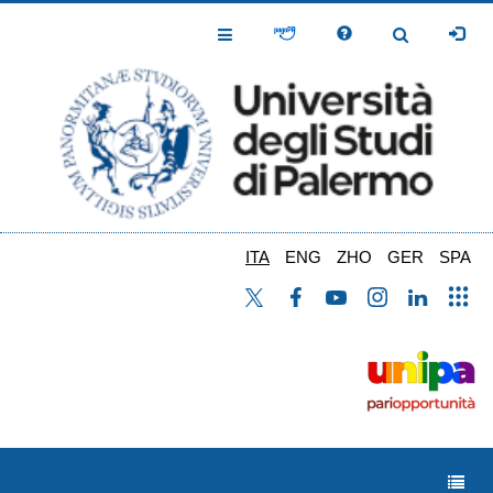
Salta
al
Toggle
Toggle
contenuto
Navigation
Navigation
principale
ITA
ENG
ZHO
GER
SPA