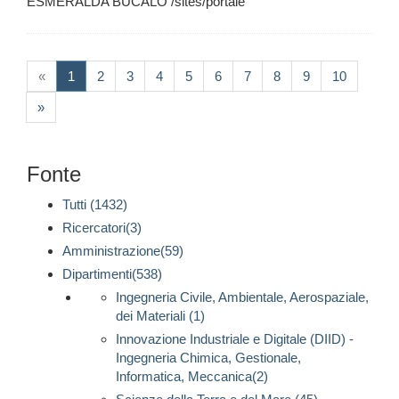
ESMERALDA BUCALO /sites/portale
(current)
«
1
2
3
4
5
6
7
8
9
10
»
Fonte
Tutti (1432)
Ricercatori(3)
Amministrazione(59)
Dipartimenti(538)
Ingegneria Civile, Ambientale, Aerospaziale,
dei Materiali (1)
Innovazione Industriale e Digitale (DIID) -
Ingegneria Chimica, Gestionale,
Informatica, Meccanica(2)