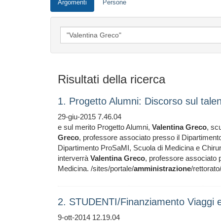
Argomenti
Persone
Risultati della ricerca
1. Progetto Alumni: Discorso sul tale
29-giu-2015 7.46.04
e sul merito Progetto Alumni,
Valentina
Greco
, sc
Greco
, professore associato presso il Dipartimento
Dipartimento ProSaMI, Scuola di Medicina e Chiru
interverrà
Valentina
Greco
, professore associato p
Medicina. /sites/portale/
amministrazione
/rettorato
2. STUDENTI/Finanziamento Viaggi e 
9-ott-2014 12.19.04