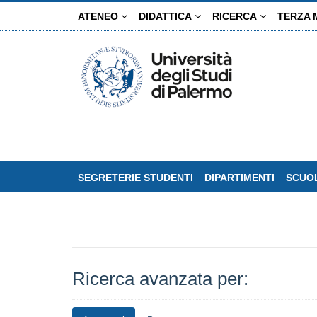
Salta
ATENEO
DIDATTICA
RICERCA
TERZA 
al
contenuto
principale
SEGRETERIE STUDENTI
DIPARTIMENTI
SCUOL
Ricerca avanzata per: