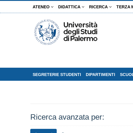
Salta
ATENEO
DIDATTICA
RICERCA
TERZA 
al
contenuto
principale
SEGRETERIE STUDENTI
DIPARTIMENTI
SCUOL
Ricerca avanzata per: