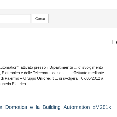
F
Automation”, attivato presso il
Dipartimento
... di svolgimento
, Elettronica e delle Telecomunicazioni ... , effettuato mediante
udi di Palermo – Gruppo
Unicredit
... si svolgerà il 07/05/2012 a
gneria Elettrica
_la_Domotica_e_la_Building_Automation_xM281x