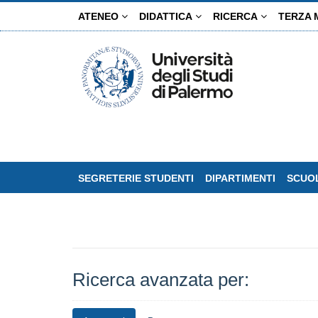
Salta
ATENEO
DIDATTICA
RICERCA
TERZA 
al
contenuto
principale
SEGRETERIE STUDENTI
DIPARTIMENTI
SCUOL
Ricerca avanzata per: