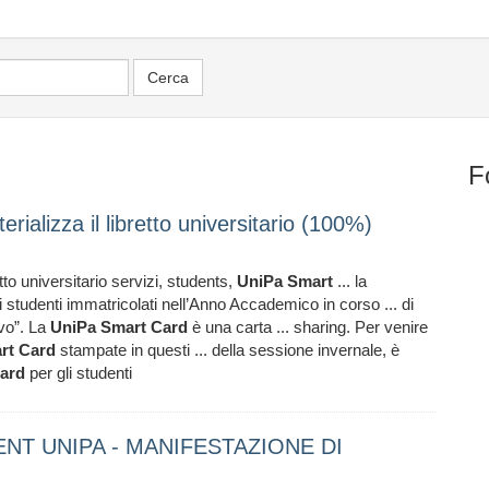
F
ializza il libretto universitario (100%)
tto universitario servizi, students,
UniPa
Smart
... la
i studenti immatricolati nell’Anno Accademico in corso ... di
ivo”. La
UniPa
Smart
Card
è una carta ... sharing. Per venire
rt
Card
stampate in questi ... della sessione invernale, è
ard
per gli studenti
T UNIPA - MANIFESTAZIONE DI