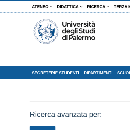
Salta
ATENEO
DIDATTICA
RICERCA
TERZA 
al
contenuto
principale
SEGRETERIE STUDENTI
DIPARTIMENTI
SCUOL
Ricerca avanzata per: