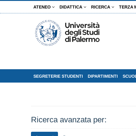
Salta
ATENEO
DIDATTICA
RICERCA
TERZA 
al
contenuto
principale
SEGRETERIE STUDENTI
DIPARTIMENTI
SCUOL
Ricerca avanzata per: