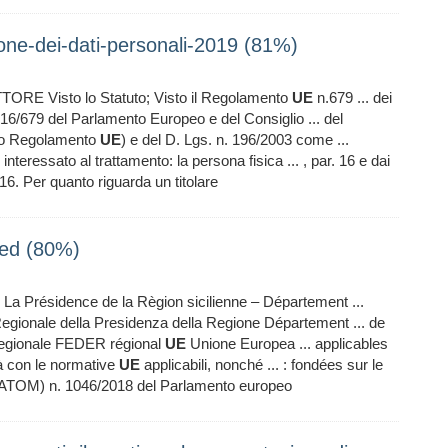
one-dei-dati-personali-2019 (81%)
 Visto lo Statuto; Visto il Regolamento
UE
n.679 ... dei
6/679 del Parlamento Europeo e del Consiglio ... del
uito Regolamento
UE
) e del D. Lgs. n. 196/2003 come ...
. interessato al trattamento: la persona fisica ... , par. 16 e dai
6. Per quanto riguarda un titolare
ned (80%)
La Présidence de la Règion sicilienne – Département ...
gionale della Presidenza della Regione Département ... de
egionale FEDER régional
UE
Unione Europea ... applicables
tà con le normative
UE
applicabili, nonché ... : fondées sur le
ATOM) n. 1046/2018 del Parlamento europeo