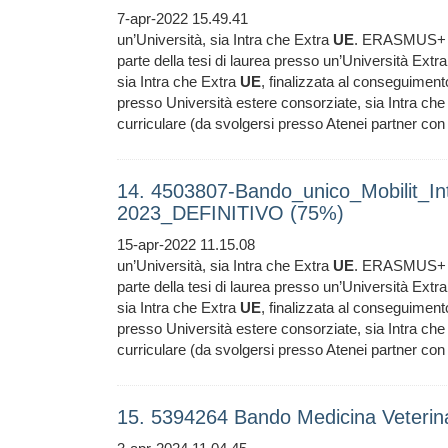
7-apr-2022 15.49.41
un’Università, sia Intra che Extra
UE
. ERASMUS+ KA
parte della tesi di laurea presso un’Università Extr
sia Intra che Extra
UE
, finalizzata al conseguimen
presso Università estere consorziate, sia Intra ch
curriculare (da svolgersi presso Atenei partner con c
14. 4503807-Bando_unico_Mobilit_In
2023_DEFINITIVO (75%)
15-apr-2022 11.15.08
un’Università, sia Intra che Extra
UE
. ERASMUS+ KA
parte della tesi di laurea presso un’Università Extr
sia Intra che Extra
UE
, finalizzata al conseguimen
presso Università estere consorziate, sia Intra ch
curriculare (da svolgersi presso Atenei partner con c
15. 5394264 Bando Medicina Veterin