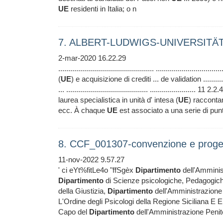
UE
residenti in Italia; o n
7. ALBERT-LUDWIGS-UNIVERSITÄT
2-mar-2020 16.22.29
................................................ ........................
(
UE
) e acquisizione di crediti ... de validation ..............
... ......................................... ....................... 1
laurea specialistica in unità d' intesa (
UE
) raccontan
ecc. À chaque
UE
est associato a una serie di pu
8. CCF_001307-convenzione e proget
11-nov-2022 9.57.27
' ci eYt%fitLe4o "ffSgèx
Dipartimento
dell'Amminisf
Dipartimento
di Scienze psicologiche, Pedagogiche,
della Giustizia,
Dipartimento
dell'Amministrazione 
L'Ordine degli Psicologi della Regione Siciliana E 
Capo del
Dipartimento
dell'Amministrazione Penit