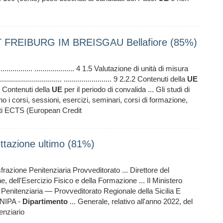
 FREIBURG IM BREISGAU Bellafiore (85%)
.......................... .................... 4 1.5 Valutazione di unità di misura
........................... ........................ 9 2.2.2 Contenuti della
UE
1 2.2.4 Contenuti della
UE
per il periodo di convalida ... Gli studi di
o i corsi, sessioni, esercizi, seminari, corsi di formazione,
nti ECTS (European Credit
tazione ultimo (81%)
razione Penitenziaria Provveditorato ... Direttore del
 dell'Esercizio Fisico e della Formazione ... Il Ministero
Penitenziaria — Provveditorato Regionale della Sicilia E
ENIPA -
Dipartimento
... Generale, relativo all'anno 2022, del
enziario