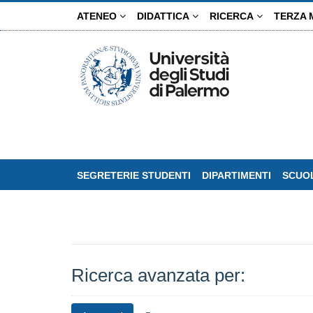
Salta
ATENEO
DIDATTICA
RICERCA
TERZA 
al
contenuto
principale
SEGRETERIE STUDENTI
DIPARTIMENTI
SCUOL
Ricerca avanzata per: