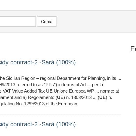
F
dy contract-2 -Sarà (100%)
e Sicilian Region – regional Department for Planning, in its ...
99/2013 referred to as “PPs”) in terms of Art ... per la
nte VAT Value Added Tax
UE
Unione Europea WP ... norme: a)
liament and a) Regolamento (
UE
) n. 1303/2013 ... (
UE
) n.
ulation No. 1299/2013 of the European
dy contract-2 -Sarà (100%)