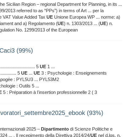
e Sicilian Region – regional Department for Planning, in its ...
99/2013 referred to as “PPs”) in terms of Art ... per la
nte VAT Value Added Tax
UE
Unione Europea WP ... norme: a)
liament and a) Regolamento (
UE
) n. 1303/2013 ... (
UE
) n.
ulation No. 1299/2013 of the European
Caci3 (99%)
.............................. 5
UE
1 ...
............... 5
UE
...
UE
3 : Psychologie : Enseignements
 apogée : PYL5U3 ... PYL53M2
hologie : Outils 5 ...
E
5 : Préparation à l'insertion professionnelle 2 ( 3
eilavoratori_settembre2025_ebook (93%)
 internazionali 2025 –
Dipartimento
di Scienze Politiche e
24 ... . Il recepimento della Direttiva 2014/24/
UE
nel d.lgs. n.