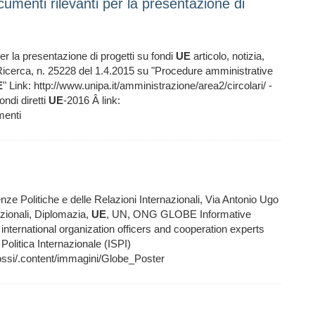
ocumenti rilevanti per la presentazione di
per la presentazione di progetti su fondi
UE
articolo, notizia,
 Ricerca, n. 25228 del 1.4.2015 su "Procedure amministrative
E
" Link: http://www.unipa.it/amministrazione/area2/circolari/ -
ondi diretti
UE
-2016 Â link:
menti
nze Politiche e delle Relazioni Internazionali, Via Antonio Ugo
ionali, Diplomazia,
UE
, UN, ONG GLOBE Informative
 international organization officers and cooperation experts
 Politica Internazionale (ISPI)
rossi/.content/immagini/Globe_Poster