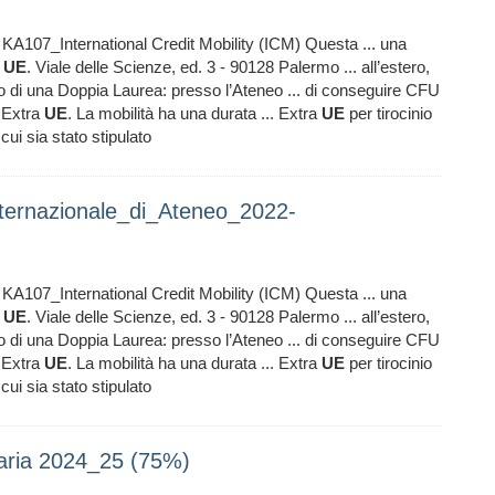
107_International Credit Mobility (ICM) Questa ... una
a
UE
. Viale delle Scienze, ed. 3 - 90128 Palermo ... all’estero,
to di una Doppia Laurea: presso l’Ateneo ... di conseguire CFU
e Extra
UE
. La mobilità ha una durata ... Extra
UE
per tirocinio
ui sia stato stipulato
ternazionale_di_Ateneo_2022-
107_International Credit Mobility (ICM) Questa ... una
a
UE
. Viale delle Scienze, ed. 3 - 90128 Palermo ... all’estero,
to di una Doppia Laurea: presso l’Ateneo ... di conseguire CFU
e Extra
UE
. La mobilità ha una durata ... Extra
UE
per tirocinio
ui sia stato stipulato
aria 2024_25 (75%)