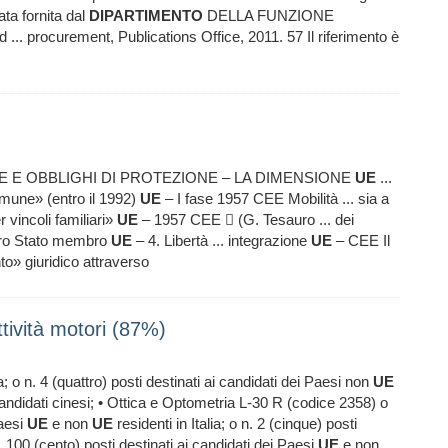
tata fornita dal
DIPARTIMENTO
DELLA FUNZIONE
... procurement, Publications Office, 2011. 57 Il riferimento è
NTE E OBBLIGHI DI PROTEZIONE – LA DIMENSIONE
UE
...
mune» (entro il 1992)
UE
– I fase 1957 CEE Mobilità ... sia a
 vincoli familiari»
UE
– 1957 CEE  (G. Tesauro ... dei
altro Stato membro
UE
– 4. Libertà ... integrazione
UE
– CEE Il
to» giuridico attraverso
tività motori (87%)
ia; o n. 4 (quattro) posti destinati ai candidati dei Paesi non
UE
 candidati cinesi; • Ottica e Optometria L-30 R (codice 2358) o
Paesi
UE
e non
UE
residenti in Italia; o n. 2 (cinque) posti
. 100 (cento) posti destinati ai candidati dei Paesi
UE
e non