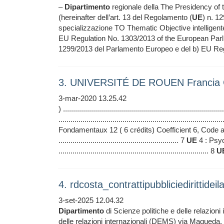
–
Dipartimento
regionale della The Presidency of th
(hereinafter dell’art. 13 del Regolamento (
UE
) n. 12
specializzazione TO Thematic Objective intellige
EU Regulation No. 1303/2013 of the European Par
1299/2013 del Parlamento Europeo e del b) EU Reg
3. UNIVERSITÉ DE ROUEN Francia 
3-mar-2020 13.25.42
) ...............................................................................
.................................................................................
Fondamentaux 12 ( 6 crédits) Coefficient 6, Code
............................................................ 7
UE
4 : Psyc
........................................................................... 8
U
4. rdcosta_contrattipubbliciedirittid
3-set-2025 12.04.32
Dipartimento
di Scienze politiche e delle relazioni
delle relazioni internazionali (DEMS) via Maqueda, 3