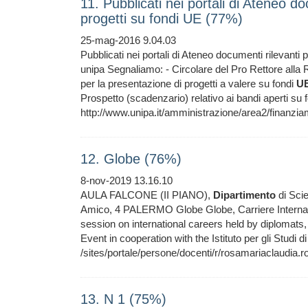
11. Pubblicati nei portali di Ateneo d
progetti su fondi UE (77%)
25-mag-2016 9.04.03
Pubblicati nei portali di Ateneo documenti rilevanti 
unipa Segnaliamo: - Circolare del Pro Rettore alla
per la presentazione di progetti a valere su fondi
U
Prospetto (scadenzario) relativo ai bandi aperti su f
http://www.unipa.it/amministrazione/area2/finanzia
12. Globe (76%)
8-nov-2019 13.16.10
AULA FALCONE (II PIANO),
Dipartimento
di Scie
Amico, 4 PALERMO Globe Globe, Carriere Internaz
session on international careers held by diplomats,
Event in cooperation with the Istituto per gli Studi di
/sites/portale/persone/docenti/r/rosamariaclaudia.
13. N 1 (75%)