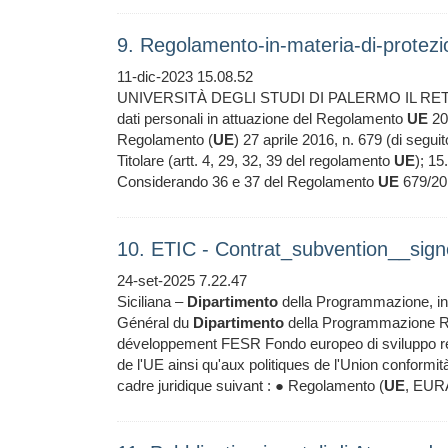
9. Regolamento-in-materia-di-protezi
11-dic-2023 15.08.52
UNIVERSITÀ DEGLI STUDI DI PALERMO IL RETTORE
dati personali in attuazione del Regolamento
UE
201
Regolamento (
UE
) 27 aprile 2016, n. 679 (di seg
Titolare (artt. 4, 29, 32, 39 del regolamento
UE
); 15
Considerando 36 e 37 del Regolamento
UE
679/201
10. ETIC - Contrat_subvention__sig
24-set-2025 7.22.47
Siciliana –
Dipartimento
della Programmazione, in 
Général du
Dipartimento
della Programmazione Re
développement FESR Fondo europeo di sviluppo r
de l'UE ainsi qu'aux politiques de l'Union conformi
cadre juridique suivant : ● Regolamento (
UE
, EUR