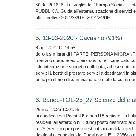
50 del 2016. 6. Il risveglio dell’“Europa Sociale ... s
PUBBLICA, Guida all’esternalizzazione di servizi ed 
alle Direttive 2014/23/
UE
, 2014/24/
UE
5. 13-03-2020 - Cavasino (91%)
9-apr-2021 10.44.58
dello ius migrandi I PARTE. PERSONA MIGRA
mercato comune europeo: costruire il «mercato co
tale integrazione soggetto collegata, ad esempio per
servizi Libertà di prestare servizi a destinatari in 
principio di non discriminazione è stato lo «strumen
6. Bando-TOL-26_27 Scienze delle at
26-mar-2026 13.01.55
ai candidati dei Paesi
UE
e non
UE
residenti in Ital
residenti all’estero; o n. 1 (uno) posto destinato ai
n. 25 (venticinque) posti destinati ai candidati dei 
destinati ai candidati dei Paesi non
UE
... 2356) o n