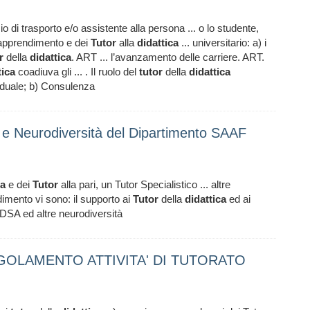
zio di trasporto e/o assistente alla persona ... o lo studente,
ll’apprendimento e dei
Tutor
alla
didattica
... universitario: a) i
r
della
didattica
. ART ... l’avanzamento delle carriere. ART.
tica
coadiuva gli ... . Il ruolo del
tutor
della
didattica
iduale; b) Consulenza
tà e Neurodiversità del Dipartimento SAAF
ca
e dei
Tutor
alla pari, un Tutor Specialistico ... altre
dimento vi sono: il supporto ai
Tutor
della
didattica
ed ai
 DSA ed altre neurodiversità
 REGOLAMENTO ATTIVITA' DI TUTORATO