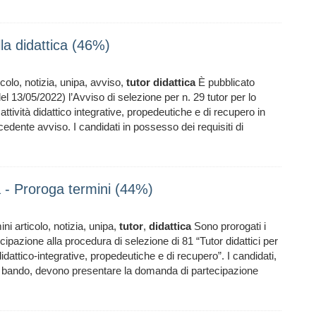
lla didattica (46%)
icolo, notizia, unipa, avviso,
tutor
didattica
È pubblicato
el 13/05/2022) l’Avviso di selezione per n. 29 tutor per lo
 attività didattico integrative, propedeutiche e di recupero in
ecedente avviso. I candidati in possesso dei requisiti di
ca - Proroga termini (44%)
ni articolo, notizia, unipa,
tutor
,
didattica
Sono prorogati i
ipazione alla procedura di selezione di 81 “Tutor didattici per
à didattico-integrative, propedeutiche e di recupero”. I candidati,
al bando, devono presentare la domanda di partecipazione