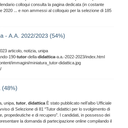
alendario colloqui consulta la pagina dedicata (in costante
2020 ... e non ammessi al colloquio per la selezione di 185
tica - A.A. 2022/2023 (54%)
23 articolo, notizia, unipa
bando-190-
tutor
-della-
didattica
-a.a.-2022-2023/index.html
ent/immagini/miniatura_tutor-didattica.jpg
/
ca (48%)
ia, unipa,
tutor
,
didattica
È stato pubblicato nell’albo Ufficiale
viso di Selezione di 81 “Tutor didattici per lo svolgimento di
ative, propedeutiche e di recupero”. I candidati, in possesso dei
 presentare la domanda di partecipazione online compilando il