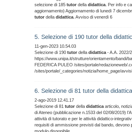
selezione di 185
tutor
della
didattica
. Per info e c
aggiornamento) Aggiornamento di lunedì 7 dicembre 
tutor
della
didattica
. Avviso di venerdì 6
5. Selezione di 190 tutor della didat
11-gen-2023 10.54.03
Selezione di 190
tutor
della
didattica
- A.A. 2022/20
https://www.unipa.it/strutture/orientamento/bandi/
FEDERICA PULEO /sites/portale/redazioneweb/.cont
/sites/portale/_categories/notizia/home_page/avvisi
6. Selezione di 81 tutor della didatti
2-ago-2019 12.41.17
Selezione di 81
tutor
della
didattica
articolo, notiz
di Ateneo (pubblicazione n.1533 del 02/08/2019) l’Av
attività di tutorato e per le attività didattico-integr
requisiti di ammissione previsti dal bando, devono
modulo disponibile