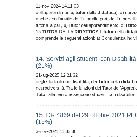
11-nov-2024 14.11.03
dell’apprendimento,
tutor
della
didattica
); d) servi
anche con l’ausilio del Tutor alla pari, del Tutor de
tutor alla pari, b) i tutor dell’apprendimento, c) i
tuto
15
TUTOR
DELLA
DIDATTICA
Il
tutor
della
didat
comprende le seguenti azioni: a) Consulenza indiv
14. Servizi agli studenti con Disabili
(21%)
21-lug-2025 12.21.32
degli studenti con disabilità, dei
Tutor
della
didatti
neurodiversità. Tra le funzioni del Tutor dell’Appren
Tutor
alla pari che seguono studenti con disabilità,
15. DR 4869 del 29 ottobre 2021
(19%)
3-nov-2021 11.32.38