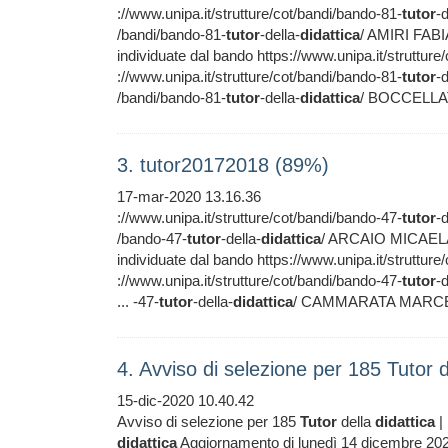
://www.unipa.it/strutture/cot/bandi/bando-81-
tutor
-d
/bandi/bando-81-
tutor
-della-
didattica
/ AMIRI FABIA
individuate dal bando https://www.unipa.it/strutture
://www.unipa.it/strutture/cot/bandi/bando-81-
tutor
-d
/bandi/bando-81-
tutor
-della-
didattica
/ BOCCELLATO
3. tutor20172018 (89%)
17-mar-2020 13.16.36
://www.unipa.it/strutture/cot/bandi/bando-47-
tutor
-d
/bando-47-
tutor
-della-
didattica
/ ARCAIO MICAELA 2
individuate dal bando https://www.unipa.it/strutture
://www.unipa.it/strutture/cot/bandi/bando-47-
tutor
-d
... -47-
tutor
-della-
didattica
/ CAMMARATA MARCELLO 
4. Avviso di selezione per 185 Tutor d
15-dic-2020 10.40.42
Avviso di selezione per 185
Tutor
della
didattica
| 
didattica
Aggiornamento di lunedì 14 dicembre 2020 