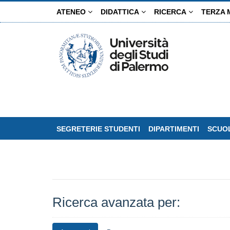
Salta
ATENEO
DIDATTICA
RICERCA
TERZA 
al
contenuto
principale
SEGRETERIE STUDENTI
DIPARTIMENTI
SCUOL
Ricerca avanzata per: