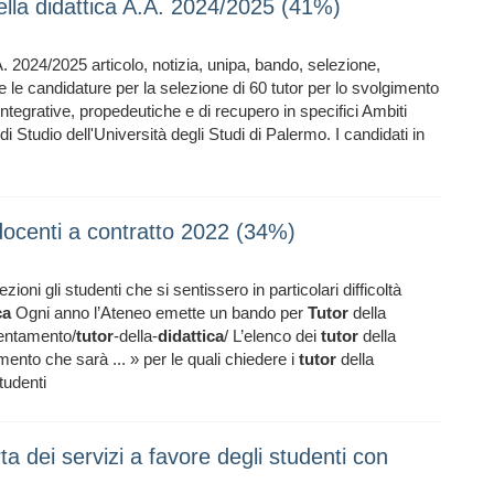
della didattica A.A. 2024/2025 (41%)
. 2024/2025 articolo, notizia, unipa, bando, selezione,
 le candidature per la selezione di 60 tutor per lo svolgimento
co integrative, propedeutiche e di recupero in specifici Ambiti
di Studio dell'Università degli Studi di Palermo. I candidati in
enti a contratto 2022 (34%)
ioni gli studenti che si sentissero in particolari difficoltà
ca
Ogni anno l’Ateneo emette un bando per
Tutor
della
ientamento/
tutor
-della-
didattica
/ L’elenco dei
tutor
della
ento che sarà ... » per le quali chiedere i
tutor
della
tudenti
a dei servizi a favore degli studenti con