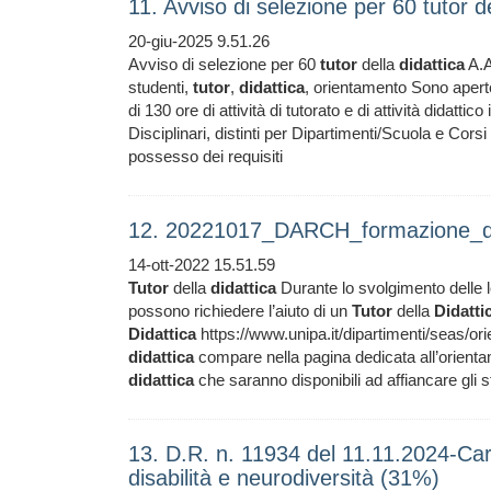
11. Avviso di selezione per 60 tutor 
20-giu-2025 9.51.26
Avviso di selezione per 60
tutor
della
didattica
A.A
studenti,
tutor
,
didattica
, orientamento Sono aperte
di 130 ore di attività di tutorato e di attività didatti
Disciplinari, distinti per Dipartimenti/Scuola e Corsi 
possesso dei requisiti
12. 20221017_DARCH_formazione_doc
14-ott-2022 15.51.59
Tutor
della
didattica
Durante lo svolgimento delle lez
possono richiedere l’aiuto di un
Tutor
della
Didatti
Didattica
https://www.unipa.it/dipartimenti/seas/or
didattica
compare nella pagina dedicata all’orientam
didattica
che saranno disponibili ad affiancare gli s
13. D.R. n. 11934 del 11.11.2024-Cart
disabilità e neurodiversità (31%)