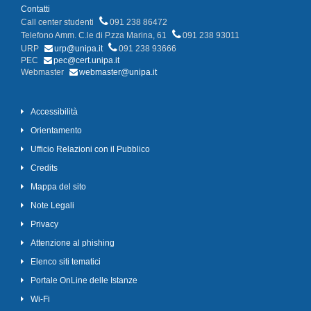
Contatti
Call center studenti
091 238 86472
Telefono Amm. C.le di P.zza Marina, 61
091 238 93011
URP
urp@unipa.it
091 238 93666
PEC
pec@cert.unipa.it
Webmaster
webmaster@unipa.it
Accessibilità
Orientamento
Ufficio Relazioni con il Pubblico
Credits
Mappa del sito
Note Legali
Privacy
Attenzione al phishing
Elenco siti tematici
Portale OnLine delle Istanze
Wi-Fi