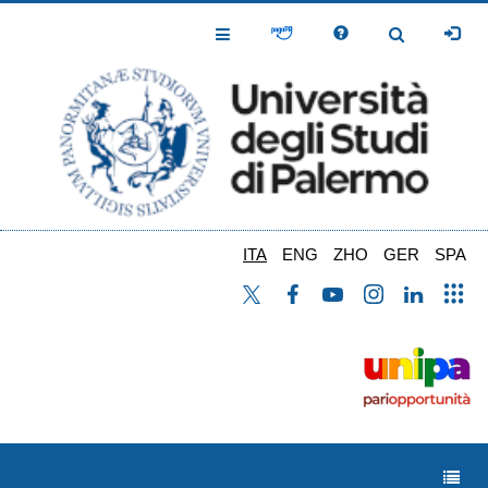
Salta
al
Toggle
Toggle
contenuto
Navigation
Navigation
principale
ITA
ENG
ZHO
GER
SPA