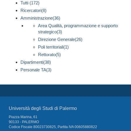
Tutti (172)
Ricercatori(8)
Amministrazione(36)
Area Qualità, programmazione e supporto
strategico(3)
Direzione Generale(26)
Poli territoriali(1)
Rettorato(5)
Dipartimenti(38)
Personale TA(3)
Università degli Studi di Palermo
Piazza Marina, 61
90133 - PALERMO
Codice Fiscale 80023730825, Partita IVA 00605880822