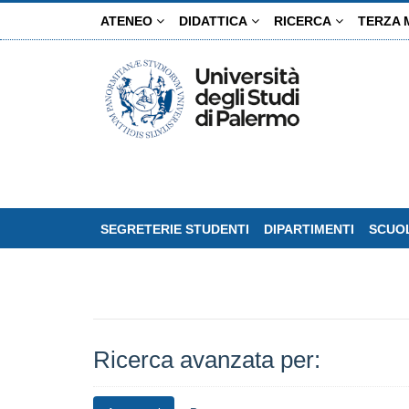
Salta
ATENEO
DIDATTICA
RICERCA
TERZA 
al
contenuto
principale
SEGRETERIE STUDENTI
DIPARTIMENTI
SCUOL
Ricerca avanzata per: