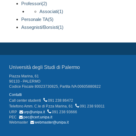
Professori(2)
Associati(1)
Personale TA(5)
Assegnisti/Borsisti(1)
Università degli Studi di Palermo
Piazza Marina, 61
90133 - PALERMO
Codice Fiscale 80023730825, Partita IVA 00605880822
Contatti
Call center studenti
091 238 86472
Telefono Amm. C.le di P.zza Marina, 61
091 238 93011
URP
urp@unipa.it
091 238 93666
PEC
pec@cert.unipa.it
Webmaster
webmaster@unipa.it