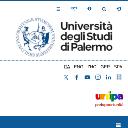
Salta
al
Toggle
Toggle
contenuto
Navigation
Navigation
principale
ITA
ENG
ZHO
GER
SPA