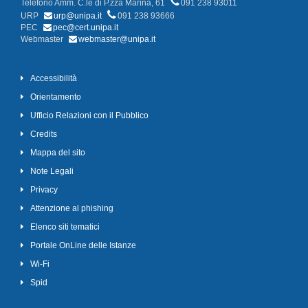
Telefono Amm. C.le di P.zza Marina, 61
091 238 93011
URP
urp@unipa.it
091 238 93666
PEC
pec@cert.unipa.it
Webmaster
webmaster@unipa.it
Accessibilità
Orientamento
Ufficio Relazioni con il Pubblico
Credits
Mappa del sito
Note Legali
Privacy
Attenzione al phishing
Elenco siti tematici
Portale OnLine delle Istanze
Wi-Fi
Spid