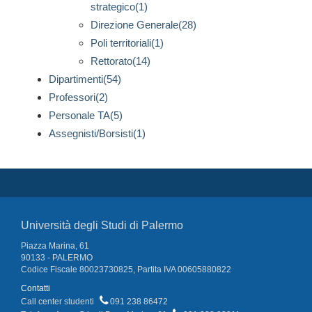
strategico(1)
Direzione Generale(28)
Poli territoriali(1)
Rettorato(14)
Dipartimenti(54)
Professori(2)
Personale TA(5)
Assegnisti/Borsisti(1)
Università degli Studi di Palermo
Piazza Marina, 61
90133 - PALERMO
Codice Fiscale 80023730825, Partita IVA 00605880822
Contatti
Call center studenti
091 238 86472