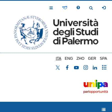
Salta
al
Toggle
Toggle
contenuto
Navigation
Navigation
principale
ITA
ENG
ZHO
GER
SPA