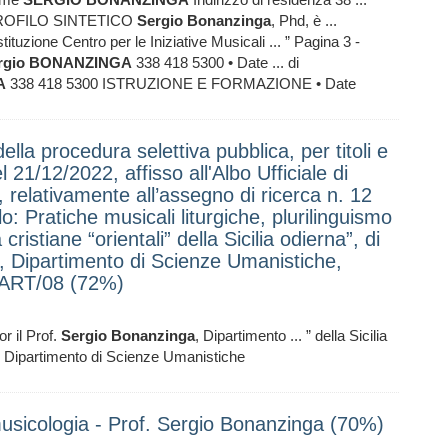
PROFILO SINTETICO
Sergio
Bonanzinga
, Phd, è ...
ituzione Centro per le Iniziative Musicali ... ” Pagina 3 -
rgio
BONANZINGA
338 418 5300 • Date ... di
A
338 418 5300 ISTRUZIONE E FORMAZIONE • Date
ella procedura selettiva pubblica, per titoli e
 21/12/2022, affisso all'Albo Ufficiale di
 relativamente all’assegno di ricerca n. 12
tolo: Pratiche musicali liturgiche, plurilinguismo
ristiane “orientali” della Sicilia odierna”, di
a, Dipartimento di Scienze Umanistiche,
L-ART/08 (72%)
or il Prof.
Sergio
Bonanzinga
, Dipartimento ... ” della Sicilia
, Dipartimento di Scienze Umanistiche
usicologia - Prof. Sergio Bonanzinga (70%)