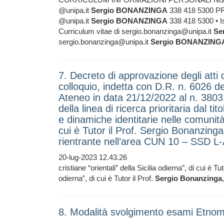
@unipa.it
Sergio
BONANZINGA
338 418 5300 
@unipa.it
Sergio
BONANZINGA
338 418 5300 • Ist
Curriculum vitae di sergio.bonanzinga@unipa.it
Se
sergio.bonanzinga@unipa.it
Sergio
BONANZING
7. Decreto di approvazione degli atti d
colloquio, indetta con D.R. n. 6026 del
Ateneo in data 21/12/2022 al n. 3803,
della linea di ricerca prioritaria dal ti
e dinamiche identitarie nelle comunità c
cui è Tutor il Prof. Sergio Bonanzing
rientrante nell’area CUN 10 – SSD 
20-lug-2023 12.43.26
cristiane “orientali” della Sicilia odierna”, di cui è Tut
odierna”, di cui è Tutor il Prof.
Sergio
Bonanzinga
8. Modalità svolgimento esami Etnom