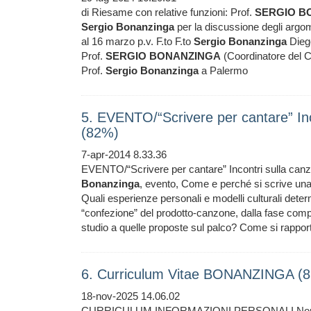
di Riesame con relative funzioni: Prof.
SERGIO
B
Sergio
Bonanzinga
per la discussione degli argome
al 16 marzo p.v. F.to F.to
Sergio
Bonanzinga
Diego
Prof.
SERGIO
BONANZINGA
(Coordinatore del Cd
Prof.
Sergio
Bonanzinga
a Palermo
5. EVENTO/“Scrivere per cantare” Inco
(82%)
7-apr-2014 8.33.36
EVENTO/“Scrivere per cantare” Incontri sulla canzo
Bonanzinga
, evento, Come e perché si scrive una
Quali esperienze personali e modelli culturali dete
“confezione” del prodotto-canzone, dalla fase compos
studio a quelle proposte sul palco? Come si rapport
6. Curriculum Vitae BONANZINGA (
18-nov-2025 14.06.02
CURRICULUM INFORMAZIONI PERSONALI N