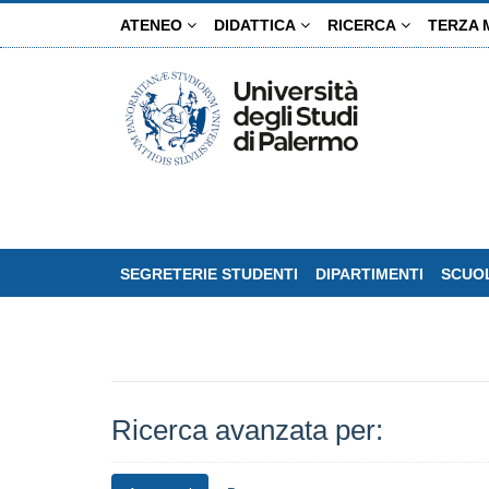
Salta
ATENEO
DIDATTICA
RICERCA
TERZA 
al
contenuto
principale
SEGRETERIE STUDENTI
DIPARTIMENTI
SCUOL
Ricerca avanzata per: