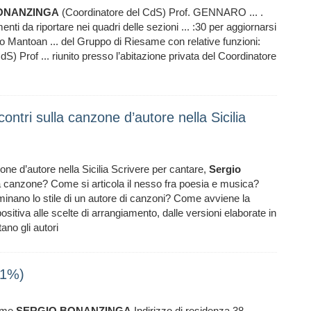
ONANZINGA
(Coordinatore del CdS) Prof. GENNARO ... .
nti da riportare nei quadri delle sezioni ... :30 per aggiornarsi
 Mantoan ... del Gruppo di Riesame con relative funzioni:
S) Prof ... riunito presso l’abitazione privata del Coordinatore
ntri sulla canzone d’autore nella Sicilia
ne d’autore nella Sicilia Scrivere per cantare,
Sergio
 canzone? Come si articola il nesso fra poesia e musica?
rminano lo stile di un autore di canzoni? Come avviene la
itiva alle scelte di arrangiamento, dalle versioni elaborate in
ano gli autori
81%)
ome
SERGIO
BONANZINGA
Indirizzo di residenza 38 ...