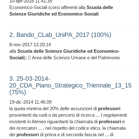
10-apr-2018 11.41.35
Economico-Sociali (corsi afferenti alla
Scuola
delle
Scienze
Giuridiche
ed
Economico
-
Sociali
2. Bando_CLab_UniPA_2017 (100%)
8-nov-2017 13.20.14
alla
Scuola
delle
Scienze
Giuridiche
ed
Economico
-
Sociali
);  Area delle Scienze Umane e del Patrimonio
3. 25-03-2014-
20_CDA_Piano_Strategico_Triennale_13_15
(75%)
19-dic-2014 11.46.09
la quota minima del 20% delle assunzioni di
professori
provenienti da ruoli o da percorsi di ricerca ... I regolamenti
esistenti in Ateneo riguardanti la chiamata di
professori
e
dei ricercatori ... , nel rispetto del codice etico, la chiamata
dei
professori
di prima e di seconda fascia nel ... di