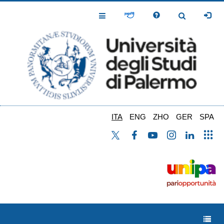
Salta
al
Toggle
Toggle
contenuto
Navigation
Navigation
principale
ITA
ENG
ZHO
GER
SPA