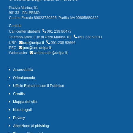
Piazza Marina, 61
90133 - PALERMO
Codice Fiscale 80023730825, Partita IVA 00605880822
Contatti
Call center studenti
091 238 86472
Telefono Amm. C.le di P.zza Marina, 61
091 238 93011
URP
urp@unipa.it
091 238 93666
PEC
pec@cert.unipa.it
Webmaster
webmaster@unipa.it
Accessibilità
Orientamento
Ufficio Relazioni con il Pubblico
Credits
Mappa del sito
Note Legali
Privacy
Attenzione al phishing