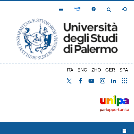
Salta
al
Toggle
Toggle
contenuto
Navigation
Navigation
principale
ITA
ENG
ZHO
GER
SPA