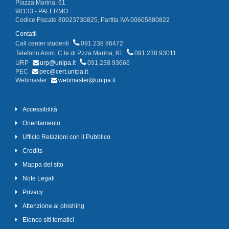
Piazza Marina, 61
90133 - PALERMO
Codice Fiscale 80023730825, Partita IVA 00605880822
Contatti
Call center studenti
091 238 86472
Telefono Amm. C.le di P.zza Marina, 61
091 238 93011
URP
urp@unipa.it
091 238 93666
PEC
pec@cert.unipa.it
Webmaster
webmaster@unipa.it
Accessibilità
Orientamento
Ufficio Relazioni con il Pubblico
Credits
Mappa del sito
Note Legali
Privacy
Attenzione al phishing
Elenco siti tematici