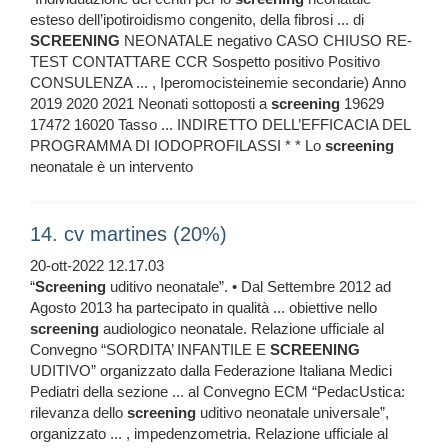
esteso dell’ipotiroidismo congenito, della fibrosi ... di
SCREENING
NEONATALE negativo CASO CHIUSO RE-
TEST CONTATTARE CCR Sospetto positivo Positivo
CONSULENZA ... , Iperomocisteinemie secondarie) Anno
2019 2020 2021 Neonati sottoposti a
screening
19629
17472 16020 Tasso ... INDIRETTO DELL’EFFICACIA DEL
PROGRAMMA DI IODOPROFILASSI * * Lo
screening
neonatale è un intervento
14. cv martines (20%)
20-ott-2022 12.17.03
“
Screening
uditivo neonatale”. • Dal Settembre 2012 ad
Agosto 2013 ha partecipato in qualità ... obiettive nello
screening
audiologico neonatale. Relazione ufficiale al
Convegno “SORDITA’ INFANTILE E
SCREENING
UDITIVO” organizzato dalla Federazione Italiana Medici
Pediatri della sezione ... al Convegno ECM “PedacUstica:
rilevanza dello
screening
uditivo neonatale universale”,
organizzato ... , impedenzometria. Relazione ufficiale al