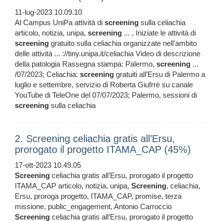
11-lug-2023 10.09.10
Al Campus UniPa attività di
screening
sulla celiachia
articolo, notizia, unipa,
screening
... , Iniziate le attività di
screening
gratuito sulla celiachia organizzate nell'ambito
delle attività ... ://tiny.unipa.it/celiachia Video di descrizione
della patologia Rassegna stampa: Palermo,
screening
...
/07/2023; Celiachia:
screening
gratuiti all’Ersu di Palermo a
luglio e settembre, servizio di Roberta Giufrrè su canale
YouTube di TeleOne del 07/07/2023; Palermo, sessioni di
screening
sulla celiachia
2. Screening celiachia gratis all’Ersu,
prorogato il progetto ITAMA_CAP (45%)
17-ott-2023 10.49.05
Screening
celiachia gratis all’Ersu, prorogato il progetto
ITAMA_CAP articolo, notizia, unipa,
Screening
, celiachia,
Ersu, proroga progetto, ITAMA_CAP, promise, terza
missione, public_engagement, Antonio Carroccio
Screening
celiachia gratis all’Ersu, prorogato il progetto