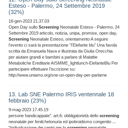
Esteso - Palermo, 24 Settembre 2019
(32%)
16-gen-2023 21.37.03
Open Day sullo
Screening
Neonatale Esteso - Palermo, 24
Settembre 2019 articolo, notizia, unipa, promise, open day,
Screening
Neonatale Esteso, orientamento A seguire
l'evento ci sarà la presentazione "l'Elefante blu" Una favola
scritta da Emanuela Nava e illustrata da Giulia Orecchia
per aiutare grandi e bambini a parlare di Malattie
Metaboliche Ereditarie AISMME_lightlunch-ElefanteBlu Per
partecipare effettuare l'iscrizione su:
http://www.uniamo.org/sne-un-open-day-per-parlarne
13. Lab SNE Palermo IRIS ventennale 18
febbraio (23%)
9-mag-2023 17.45.19
persone handicappate”. art.6: obbligatorietà dello
screening
neonatale per fenilchetonuria ed ipotiroidismo congenito ...
“Individuazione dei centri per lo
screening
neonatale