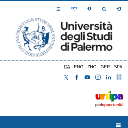
Salta
al
Toggle
Toggle
contenuto
Navigation
Navigation
principale
ITA
ENG
ZHO
GER
SPA