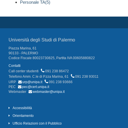
Personale TA(5)
Università degli Studi di Palermo
Piazza Marina, 61
90133 - PALERMO
Codice Fiscale 80023730825, Partita IVA 00605880822
Contatti
Call center studenti
091 238 86472
Telefono Amm. C.le di P.zza Marina, 61
091 238 93011
URP
urp@unipa.it
091 238 93666
PEC
pec@cert.unipa.it
Webmaster
webmaster@unipa.it
Accessibilità
Orientamento
Ufficio Relazioni con il Pubblico