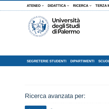
Salta
ATENEO
DIDATTICA
RICERCA
TERZA 
al
contenuto
principale
SEGRETERIE STUDENTI
DIPARTIMENTI
SCUOL
Ricerca avanzata per: