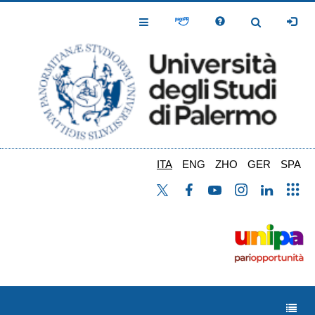
Salta
al
Toggle
Toggle
contenuto
Navigation
Navigation
principale
ITA
ENG
ZHO
GER
SPA