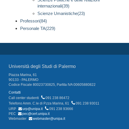
internazionali(39)
Scienze Umanistiche(23)
Professori(84)
Personale TA(229)
Università degli Studi di Palermo
Piazza Marina, 61
90133 - PALERMO
Codice Fiscale 80023730825, Partita IVA 00605880822
Contatti
Call center studenti
091 238 86472
Telefono Amm. C.le di P.zza Marina, 61
091 238 93011
URP
urp@unipa.it
091 238 93666
PEC
pec@cert.unipa.it
Webmaster
webmaster@unipa.it