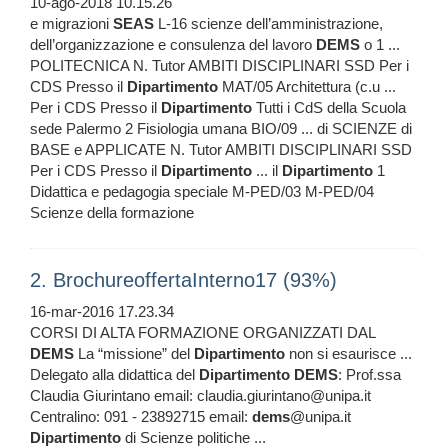
10-ago-2018 10.15.26
e migrazioni
SEAS
L-16 scienze dell’amministrazione,
dell’organizzazione e consulenza del lavoro
DEMS
o 1 ...
POLITECNICA N. Tutor AMBITI DISCIPLINARI SSD Per i
CDS Presso il
Dipartimento
MAT/05 Architettura (c.u ...
Per i CDS Presso il
Dipartimento
Tutti i CdS della Scuola
sede Palermo 2 Fisiologia umana BIO/09 ... di SCIENZE di
BASE e APPLICATE N. Tutor AMBITI DISCIPLINARI SSD
Per i CDS Presso il
Dipartimento
... il
Dipartimento
1
Didattica e pedagogia speciale M-PED/03 M-PED/04
Scienze della formazione
2. BrochureoffertaInterno17 (93%)
16-mar-2016 17.23.34
CORSI DI ALTA FORMAZIONE ORGANIZZATI DAL
DEMS
La “missione” del
Dipartimento
non si esaurisce ...
Delegato alla didattica del
Dipartimento
DEMS
: Prof.ssa
Claudia Giurintano email: claudia.giurintano@unipa.it
Centralino: 091 - 23892715 email:
dems
@unipa.it
Dipartimento
di Scienze politiche ...