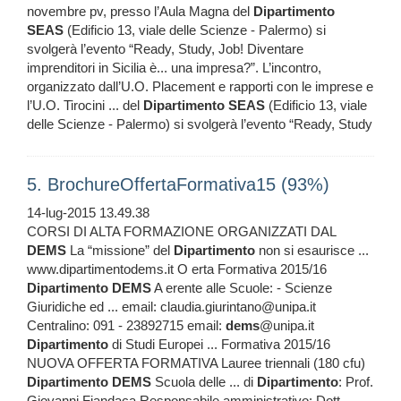
novembre pv, presso l’Aula Magna del
Dipartimento
SEAS
(Edificio 13, viale delle Scienze - Palermo) si
svolgerà l’evento “Ready, Study, Job! Diventare
imprenditori in Sicilia è... una impresa?”. L’incontro,
organizzato dall’U.O. Placement e rapporti con le imprese e
l’U.O. Tirocini ... del
Dipartimento
SEAS
(Edificio 13, viale
delle Scienze - Palermo) si svolgerà l’evento “Ready, Study
5. BrochureOffertaFormativa15 (93%)
14-lug-2015 13.49.38
CORSI DI ALTA FORMAZIONE ORGANIZZATI DAL
DEMS
La “missione” del
Dipartimento
non si esaurisce ...
www.dipartimentodems.it O erta Formativa 2015/16
Dipartimento
DEMS
A erente alle Scuole: - Scienze
Giuridiche ed ... email: claudia.giurintano@unipa.it
Centralino: 091 - 23892715 email:
dems
@unipa.it
Dipartimento
di Studi Europei ... Formativa 2015/16
NUOVA OFFERTA FORMATIVA Lauree triennali (180 cfu)
Dipartimento
DEMS
Scuola delle ... di
Dipartimento
: Prof.
Giovanni Fiandaca Responsabile amministrativo: Dott.