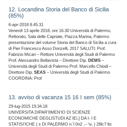
12. Locandina Storia del Banco di Sicilia
(85%)
6-apr-2018 8.45.31
Venerdì 13 aprile 2018, ore 16.30 Università di Palermo,
Rettorato, Sala delle Capriate, Piazza Marina, Palermo
presentazione del volume Storia del Banco di Sicilia a cura
di Pier Francesco Asso Donzelli, 2017 SALUTI: Prof.
Fabrizio Micari – Rettore Università degli Studi di Palermo
Prof. Alessandro Bellavista – Direttore Dip.
DEMS
–
Università degli Studi di Palermo Prof. Marcello Chiodi –
Direttore Dip.
SEAS
– Università degli Studi di Palermo
COORDINA: Prof
13. avviso di vacanza 15 16 I sem (85%)
29-lug-2015 19.34.18
UNIVERSITA DIPAR'IIMEN'IO DI SCIENZE
ECONOMICHE DEGLISTUDI AZ IEì.] DA I- I E
STATISI'ICHE ( s DI PALERMO n.'l 0n2 .-- \v, ) 28lc? lts