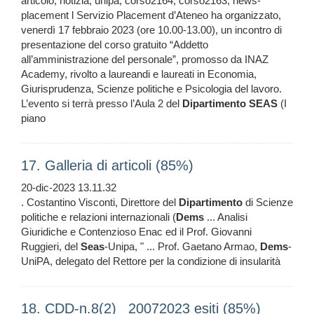
articolo, notizia, unipa, corso2164, corso2163, news-
placement l Servizio Placement d’Ateneo ha organizzato,
venerdì 17 febbraio 2023 (ore 10.00-13.00), un incontro di
presentazione del corso gratuito “Addetto
all’amministrazione del personale”, promosso da INAZ
Academy, rivolto a laureandi e laureati in Economia,
Giurisprudenza, Scienze politiche e Psicologia del lavoro.
L’evento si terrà presso l’Aula 2 del
Dipartimento
SEAS
(I
piano
17. Galleria di articoli (85%)
20-dic-2023 13.11.32
. Costantino Visconti, Direttore del
Dipartimento
di Scienze
politiche e relazioni internazionali (
Dems
... Analisi
Giuridiche e Contenzioso Enac ed il Prof. Giovanni
Ruggieri, del
Seas
-Unipa, " ... Prof. Gaetano Armao,
Dems
-
UniPA, delegato del Rettore per la condizione di insularità
18. CDD-n.8(2)_ 20072023 esiti (85%)