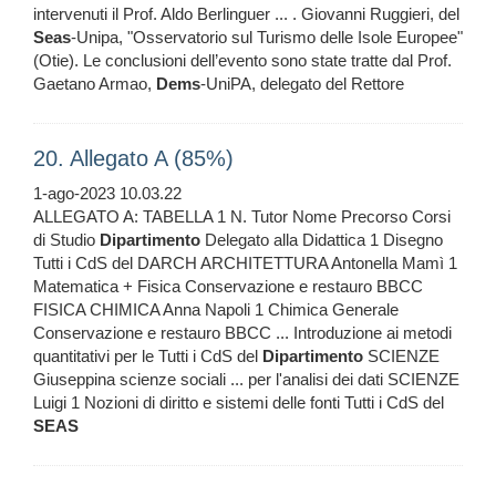
intervenuti il Prof. Aldo Berlinguer ... . Giovanni Ruggieri, del
Seas
-Unipa, "Osservatorio sul Turismo delle Isole Europee"
(Otie). Le conclusioni dell’evento sono state tratte dal Prof.
Gaetano Armao,
Dems
-UniPA, delegato del Rettore
20. Allegato A (85%)
1-ago-2023 10.03.22
ALLEGATO A: TABELLA 1 N. Tutor Nome Precorso Corsi
di Studio
Dipartimento
Delegato alla Didattica 1 Disegno
Tutti i CdS del DARCH ARCHITETTURA Antonella Mamì 1
Matematica + Fisica Conservazione e restauro BBCC
FISICA CHIMICA Anna Napoli 1 Chimica Generale
Conservazione e restauro BBCC ... Introduzione ai metodi
quantitativi per le Tutti i CdS del
Dipartimento
SCIENZE
Giuseppina scienze sociali ... per l'analisi dei dati SCIENZE
Luigi 1 Nozioni di diritto e sistemi delle fonti Tutti i CdS del
SEAS