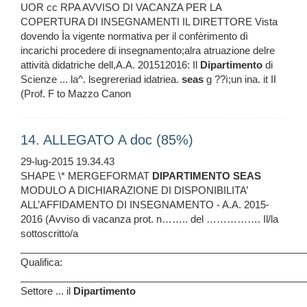
UOR cc RPA AVVISO DI VACANZA PER LA
COPERTURA DI INSEGNAMENTI IL DIRETTORE Vista
dovendo Ìa vigente normativa per il confèrimento dì
incarichi procedere di insegnamento;alra atruazione delre
attività didatriche dell,A.A. 201512016: Il
Dipartimento
di
Scienze ... la^. lsegrereriad idatriea.
seas
g ??ì;un ina. it II
(Prof. F to Mazzo Canon
14. ALLEGATO A doc (85%)
29-lug-2015 19.34.43
SHAPE \* MERGEFORMAT
DIPARTIMENTO
SEAS
MODULO A DICHIARAZIONE DI DISPONIBILITA’
ALL’AFFIDAMENTO DI INSEGNAMENTO - A.A. 2015-
2016 (Avviso di vacanza prot. n…….. del ……………. Il/la
sottoscritto/a
____________________________________________________
Qualifica:
____________________________________________________
Settore ... il
Dipartimento