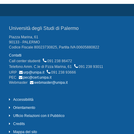
Università degli Studi di Palermo
Piazza Marina, 61
90133 - PALERMO
Codice Fiscale 80023730825, Partita IVA 00605880822
Contatti
Call center studenti
091 238 86472
Telefono Amm. C.le di P.zza Marina, 61
091 238 93011
URP
urp@unipa.it
091 238 93666
PEC
pec@cert.unipa.it
Webmaster
webmaster@unipa.it
Accessibilità
Orientamento
Ufficio Relazioni con il Pubblico
Credits
Mappa del sito