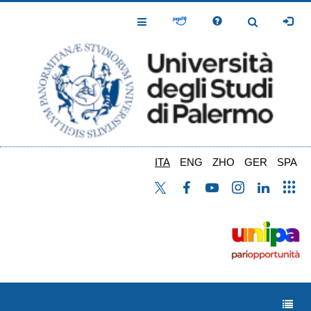
Salta
al
Toggle
Toggle
contenuto
Navigation
Navigation
principale
ITA
ENG
ZHO
GER
SPA