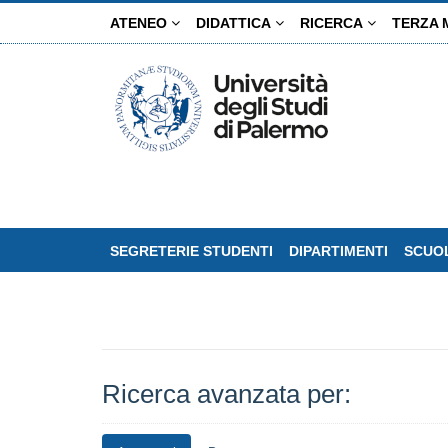
Salta
ATENEO
DIDATTICA
RICERCA
TERZA 
al
contenuto
principale
SEGRETERIE STUDENTI
DIPARTIMENTI
SCUOL
Ricerca avanzata per: