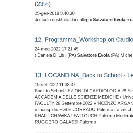
(23%)
29-gen-2018 9.40.30
di studio costituito dai colleghi
Salvatore
Evola
e d
12. Programma_Workshop on Cardi
24-mag-2022 17.21.49
) Daniela Di Lis i (PA)
Salvatore
Evola
(PA) Michel
13. LOCANDINA_Back to School - Lez
15-set-2022 11.38.37
Back to School LEZIONI DI CARDIOLOGIA 28 Sett
ACCADEMIA DELLE SCIENZE MEDICHE • Univers
FACULTY 28 Settembre 2022 VINCENZO ARGANO Pale
e tricuspide: EGLE CORRADO Palermo tra vecchi
KHALIL CHAWKAT FATTOUCH Palermo Moderatori: 
RUGGERO GALASSI Palermo