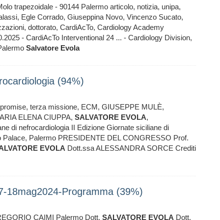
lo trapezoidale - 90144 Palermo articolo, notizia, unipa,
alassi, Egle Corrado, Giuseppina Novo, Vincenzo Sucato,
izzazioni, dottorato, CardiAcTo, Cardiology Academy
5 - CardiAcTo Interventional 24 ... - Cardiology Division,
 Palermo
Salvatore
Evola
efrocardiologia (94%)
ipa, promise, terza missione, ECM, GIUSEPPE MULÈ,
ARIA ELENA CIUPPA,
SALVATORE
EVOLA
,
i nefrocardiologia II Edizione Giornate siciliane di
 Paolo Palace, Palermo PRESIDENTE DEL CONGRESSO Prof.
ALVATORE
EVOLA
Dott.ssa ALESSANDRA SORCE Crediti
ia17-18mag2024-Programma (39%)
GREGORIO CAIMI Palermo Dott.
SALVATORE
EVOLA
Dott.