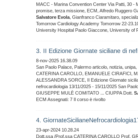
MACC - Marina Convention Center Via Patti, 30 - Mo
promise, terza missione, ECM, Alfredo Ruggero G
Salvatore
Evola
, Gianfranco Ciaramitaro, special
Tomorrow Cardiology Academy Tomorrow 22-23.10.202
University Hospital Paolo Giaccone, University of
3. II Edizione Giornate siciliane di n
8-nov-2025 16.38.09
San Paolo Palace, Palermo articolo, notizia, un
CATERINA CAROLLO, EMANUELE CIRAFICI, M
ALESSANDRA SORCE, II Edizione Giornate siciliane d
nefrocardiologia 13/11/2025 - 15/11/2025 San
GIUSEPPE MULÈ COMITATO ... CIUPPA Dott.
S
ECM Assegnati: 7 Il corso è rivolto
4. GiornateSicilianeNefrocardiolog
23-apr-2024 10.28.24
Dott.ssa /Prof.ssa CATERINA CAROLLO Prof. 