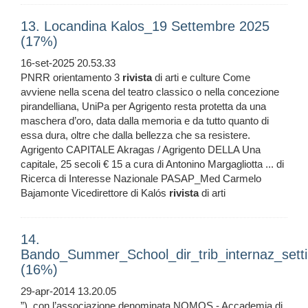
13. Locandina Kalos_19 Settembre 2025
(17%)
16-set-2025 20.53.33
PNRR orientamento 3
rivista
di arti e culture Come
avviene nella scena del teatro classico o nella concezione
pirandelliana, UniPa per Agrigento resta protetta da una
maschera d’oro, data dalla memoria e da tutto quanto di
essa dura, oltre che dalla bellezza che sa resistere.
Agrigento CAPITALE Akragas / Agrigento DELLA Una
capitale, 25 secoli € 15 a cura di Antonino Margagliotta ... di
Ricerca di Interesse Nazionale PASAP_Med Carmelo
Bajamonte Vicedirettore di Kalós
rivista
di arti
14.
Bando_Summer_School_dir_trib_internaz_sett
(16%)
29-apr-2014 13.20.05
”), con l’associazione denominata NOMOS - Accademia di