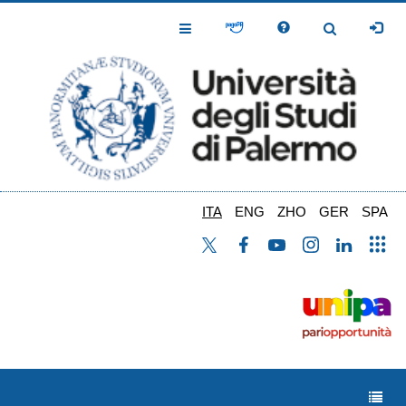
Salta
al
Toggle
Toggle
contenuto
Navigation
Navigation
principale
ITA
ENG
ZHO
GER
SPA