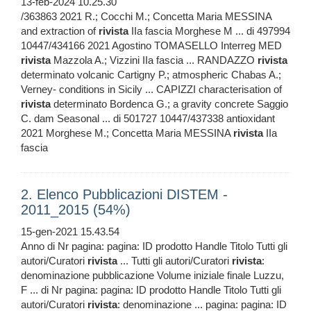
13-feb-2024 10.25.30
/363863 2021 R.; Cocchi M.; Concetta Maria MESSINA
and extraction of
rivista
IIa fascia Morghese M ... di 497994
10447/434166 2021 Agostino TOMASELLO Interreg MED
rivista
Mazzola A.; Vizzini IIa fascia ... RANDAZZO
rivista
determinato volcanic Cartigny P.; atmospheric Chabas A.;
Verney- conditions in Sicily ... CAPIZZI characterisation of
rivista
determinato Bordenca G.; a gravity concrete Saggio
C. dam Seasonal ... di 501727 10447/437338 antioxidant
2021 Morghese M.; Concetta Maria MESSINA
rivista
IIa
fascia
2. Elenco Pubblicazioni DISTEM -
2011_2015 (54%)
15-gen-2021 15.43.54
Anno di Nr pagina: pagina: ID prodotto Handle Titolo Tutti gli
autori/Curatori
rivista
... Tutti gli autori/Curatori
rivista
:
denominazione pubblicazione Volume iniziale finale Luzzu,
F ... di Nr pagina: pagina: ID prodotto Handle Titolo Tutti gli
autori/Curatori
rivista
: denominazione ... pagina: pagina: ID