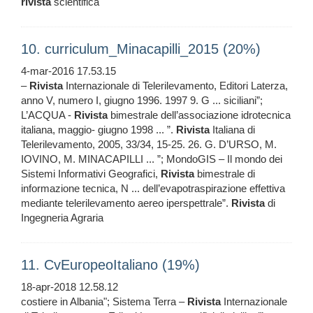
rivista
scientifica
10. curriculum_Minacapilli_2015 (20%)
4-mar-2016 17.53.15
–
Rivista
Internazionale di Telerilevamento, Editori Laterza,
anno V, numero I, giugno 1996. 1997 9. G ... siciliani”;
L’ACQUA -
Rivista
bimestrale dell’associazione idrotecnica
italiana, maggio- giugno 1998 ... ”.
Rivista
Italiana di
Telerilevamento, 2005, 33/34, 15-25. 26. G. D’URSO, M.
IOVINO, M. MINACAPILLI ... ”; MondoGIS – Il mondo dei
Sistemi Informativi Geografici,
Rivista
bimestrale di
informazione tecnica, N ... dell’evapotraspirazione effettiva
mediante telerilevamento aereo iperspettrale”.
Rivista
di
Ingegneria Agraria
11. CvEuropeoItaliano (19%)
18-apr-2018 12.58.12
costiere in Albania"; Sistema Terra –
Rivista
Internazionale