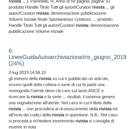
rivista
... ). Parrinello, N. Anno di Nr pagina: pagina: ID
prodotto Handle Titolo Tutti gli autori/Curatori
rivista
... gli
autori/Curatori
rivista
: denominazione pubblicazione
Volume iniziale finale Spontaneous cytotoxic ... prodotto
Handle Titolo Tutti gli autori/Curatori
rivista
: denominazione
pubblicazione Volume iniziale
6.
LineeGuidaAutoarchiviazioneIris_giugno_2019
(24%)
2-lug-2019 14.58.10
gli estremi della
rivista
su cui è pubblicato un articolo,
ovvero quelli della collana o serie di cui fa parte una
monografia l’utente deve cliccare sul tasto ANCE e
ricercare la
rivista
o la serie ... risultati, il sistema genera
una segnalazione all’utente. Nel caso in cui il titolo della
rivista
... non procederà al riconoscimento della
rivista
ed
all’invio dei codici della
rivista
in questione. N.B.: Nel caso
si proceda a richiedere inserimento
rivista
si consiglia di
inserire in nota