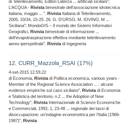
di Telerilevamento, Editori Laterza ... artificiali siciliani”;
L’ACQUA -
Rivista
bimestrale dell’associazione idrotecnica
italiana, maggio ... ”.
Rivista
Italiana di Telerilevamento,
2005, 33/34, 15-25. 26. G. D’URSO, M. IOVINO, M ...
Siciliana”; MondoGIS – Il mondo dei Sistemi Informativi
Geografici,
Rivista
bimestrale di informazione ...
dell’evapotraspirazione effettiva mediante telerilevamento
aereo iperspettrale”.
Rivista
di Ingegneria
12. CURR_Mazzola_RSAI (17%)
4-set-2015 12.59.22
di Economia,
Rivista
di Politica economica, various years -
Member of the Regional Science Association ... : alcune
evidenze empiriche sul caso siciliano”,
Rivista
di Economia
e Statistica del territorio, n.2 ... the Adoption of New
Technology”,
Rivista
Internazionale di Scienze Economiche
e Commerciali, 1992, 1, 23-48 ... regionale dei tassi di
disoccupazione: un'indagine econometrica per l'Italia (1966-
1987)”,
Rivista