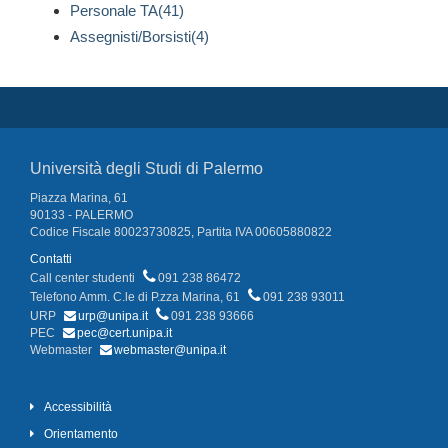
Personale TA(41)
Assegnisti/Borsisti(4)
Università degli Studi di Palermo
Piazza Marina, 61
90133 - PALERMO
Codice Fiscale 80023730825, Partita IVA 00605880822
Contatti
Call center studenti
091 238 86472
Telefono Amm. C.le di P.zza Marina, 61
091 238 93011
URP
urp@unipa.it
091 238 93666
PEC
pec@cert.unipa.it
Webmaster
webmaster@unipa.it
Accessibilità
Orientamento