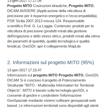
13-gen-2017 17.17.04
Progetto
MITO
Costruzioni idrauliche,
Progetto
MITO
,
DICAM AVIGERE (Applicazione della viticoltura di
precisione per il risparmio energetico e l'ecocompatibilità).
PSR Sicilia 2007-2013 misura 124. Responsabile
scientifico Prof. G. La Loggia. Contenuto: prodotti per la
viticoltura di precisione (prodotti mirati alla gestione
dell’irrigazione e dello stress idrico, prodotti mirati alla stima
dei parametri di quantità, qualità tecnologica e qualità
fenolica). GeoSDI: apri il collegamento MapLite
2. Informazioni sul progetto MITO (95%)
13-gen-2017 17.15.47
Informazioni sul
progetto
MITO
Progetto
MITO
, GeoSDI,
DICAM Si è concluso il progetto di Potenziamento
Strutturale "MITO - Multimedia Information for Territorial
Objects". MITO è basato sulla tecnologia geoSDI, e
consente di gestire e condividere l'informazione
GeoSpaziale mediante sistemi software geospaziali web
based. Le informazioni territoriali sono disponibili agli utenti