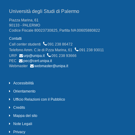
Università degli Studi di Palermo
Piazza Marina, 61
90133 - PALERMO
Codice Fiscale 80023730825, Partita IVA 00605880822
Contatti
Call center studenti
091 238 86472
Telefono Amm. C.le di P.zza Marina, 61
091 238 93011
URP
urp@unipa.it
091 238 93666
PEC
pec@cert.unipa.it
Webmaster
webmaster@unipa.it
Accessibilità
Orientamento
Ufficio Relazioni con il Pubblico
Credits
Mappa del sito
Note Legali
Privacy