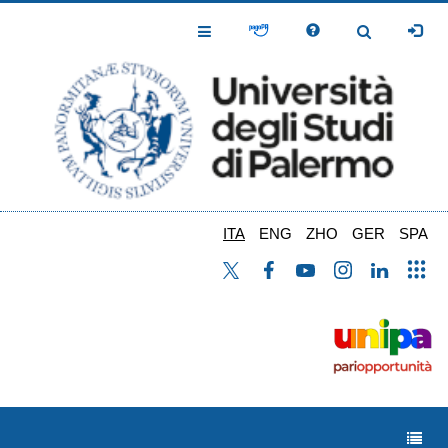
Salta
al
Toggle
Toggle
contenuto
Navigation
Navigation
principale
ITA
ENG
ZHO
GER
SPA