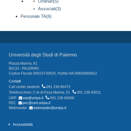
Ordinari(5)
Associati(3)
Personale TA(6)
Università degli Studi di Palermo
Piazza Marina, 61
90133 - PALERMO
Codice Fiscale 80023730825, Partita IVA 00605880822
Contatti
Call center studenti
091 238 86472
Telefono Amm. C.le di P.zza Marina, 61
091 238 93011
URP
urp@unipa.it
091 238 93666
PEC
pec@cert.unipa.it
Webmaster
webmaster@unipa.it
Accessibilità