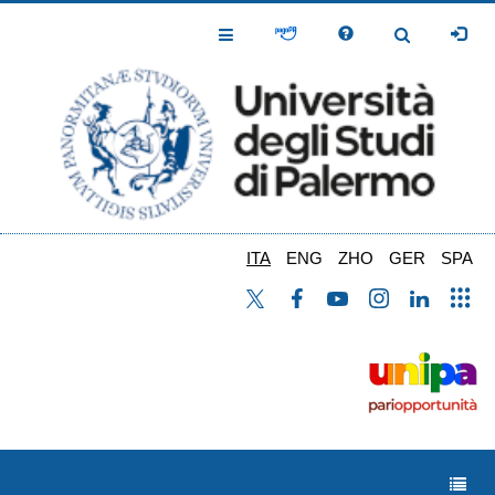
Salta
al
Toggle
Toggle
contenuto
Navigation
Navigation
principale
ITA
ENG
ZHO
GER
SPA