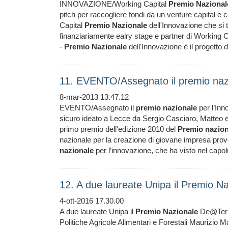
INNOVAZIONE/Working Capital
Premio
Nazional
pitch per raccogliere fondi da un venture capital e
Capital
Premio
Nazionale
dell'Innovazione che si t
finanziariamente ealry stage e partner di Working C
-
Premio
Nazionale
dell'Innovazione è il progetto d
11. EVENTO/Assegnato il premio nazi
8-mar-2013 13.47.12
EVENTO/Assegnato il
premio
nazionale
per l’Inn
sicuro ideato a Lecce da Sergio Casciaro, Matteo e 
primo premio dell'edizione 2010 del
Premio
nazion
nazionale per la creazione di giovane impresa proven
nazionale
per l’innovazione, che ha visto nel capol
12. A due laureate Unipa il Premio 
4-ott-2016 17.30.00
A due laureate Unipa il
Premio
Nazionale
De@Terra
Politiche Agricole Alimentari e Forestali Maurizio 