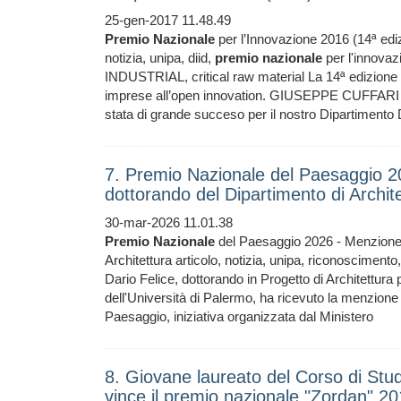
25-gen-2017 11.48.49
Premio
Nazionale
per l’Innovazione 2016 (14ª ediz
notizia, unipa, diid,
premio
nazionale
per l'innovaz
INDUSTRIAL, critical raw material La 14ª edizione
imprese all’open innovation. GIUSEPPE CUFFARI 
stata di grande succeso per il nostro Dipartimento D
7. Premio Nazionale del Paesaggio 20
dottorando del Dipartimento di Archit
30-mar-2026 11.01.38
Premio
Nazionale
del Paesaggio 2026 - Menzione p
Architettura articolo, notizia, unipa, riconoscimento,
Dario Felice, dottorando in Progetto di Architettura
dell'Università di Palermo, ha ricevuto la menzione 
Paesaggio, iniziativa organizzata dal Ministero
8. Giovane laureato del Corso di Studi
vince il premio nazionale "Zordan" 2