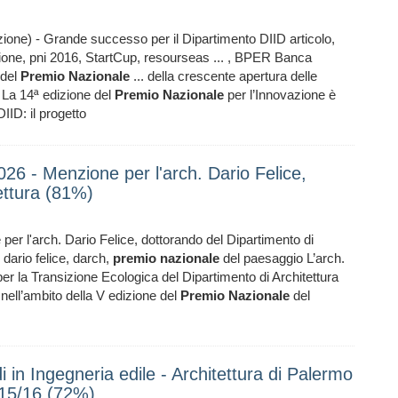
ione) - Grande successo per il Dipartimento DIID articolo,
ione, pni 2016, StartCup, resourseas ... , BPER Banca
 del
Premio
Nazionale
... della crescente apertura delle
La 14ª edizione del
Premio
Nazionale
per l’Innovazione è
IID: il progetto
26 - Menzione per l'arch. Dario Felice,
ettura (81%)
er l'arch. Dario Felice, dottorando del Dipartimento di
 dario felice, darch,
premio
nazionale
del paesaggio L’arch.
 per la Transizione Ecologica del Dipartimento di Architettura
nell’ambito della V edizione del
Premio
Nazionale
del
 in Ingegneria edile - Architettura di Palermo
015/16 (72%)