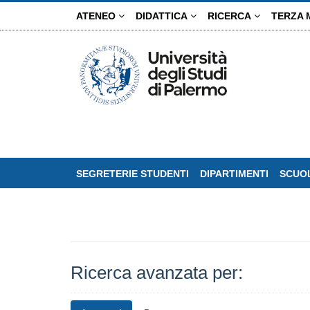
Salta
ATENEO
DIDATTICA
RICERCA
TERZA 
al
contenuto
principale
SEGRETERIE STUDENTI
DIPARTIMENTI
SCUOL
Ricerca avanzata per: