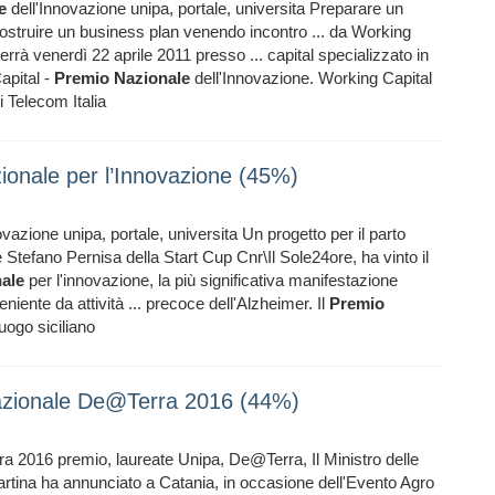
e
dell'Innovazione unipa, portale, universita Preparare un
 costruire un business plan venendo incontro ... da Working
errà venerdì 22 aprile 2011 presso ... capital specializzato in
apital -
Premio
Nazionale
dell'Innovazione. Working Capital
i Telecom Italia
onale per l’Innovazione (45%)
ovazione unipa, portale, universita Un progetto per il parto
Stefano Pernisa della Start Cup Cnr\Il Sole24ore, ha vinto il
ale
per l'innovazione, la più significativa manifestazione
iente da attività ... precoce dell'Alzheimer. Il
Premio
uogo siciliano
Nazionale De@Terra 2016 (44%)
 2016 premio, laureate Unipa, De@Terra, Il Ministro delle
Martina ha annunciato a Catania, in occasione dell'Evento Agro