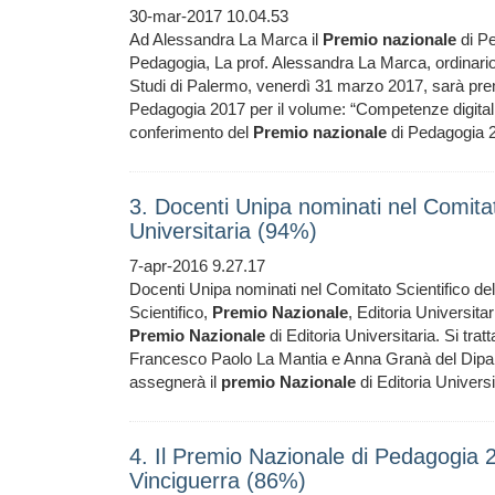
30-mar-2017 10.04.53
Ad Alessandra La Marca il
Premio
nazionale
di P
Pedagogia, La prof. Alessandra La Marca, ordinario 
Studi di Palermo, venerdì 31 marzo 2017, sarà pre
Pedagogia 2017 per il volume: “Competenze digitali 
conferimento del
Premio
nazionale
di Pedagogia 2
3. Docenti Unipa nominati nel Comitat
Universitaria (94%)
7-apr-2016 9.27.17
Docenti Unipa nominati nel Comitato Scientifico de
Scientifico,
Premio
Nazionale
, Editoria Universita
Premio
Nazionale
di Editoria Universitaria. Si tra
Francesco Paolo La Mantia e Anna Granà del Diparti
assegnerà il
premio
Nazionale
di Editoria Universi
4. Il Premio Nazionale di Pedagogia 
Vinciguerra (86%)