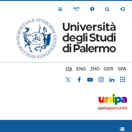
Salta
al
Toggle
Toggle
contenuto
Navigation
Navigation
principale
ITA
ENG
ZHO
GER
SPA