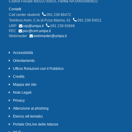
Codice Fiscale 80023730825, Partita IVA 00605880822
Contatti
Call center studenti
091 238 86472
Telefono Amm. C.le di P.zza Marina, 61
091 238 93011
URP
urp@unipa.it
091 238 93666
PEC
pec@cert.unipa.it
Webmaster
webmaster@unipa.it
Accessibilità
Orientamento
Ufficio Relazioni con il Pubblico
Credits
Mappa del sito
Note Legali
Privacy
Attenzione al phishing
Elenco siti tematici
Portale OnLine delle Istanze