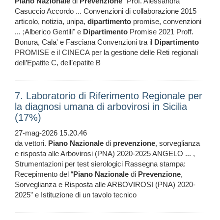
Piano
Nazionale
di
Prevenzione
" Prof. Alessandra
Casuccio Accordo ... Convenzioni di collaborazione 2015
articolo, notizia, unipa,
dipartimento
promise, convenzioni
... ;Alberico Gentili" e
Dipartimento
Promise 2021 Proff.
Bonura, Cala' e Fasciana Convenzioni tra il
Dipartimento
PROMISE e il CINECA per la gestione delle Reti regionali
dell’Epatite C, dell’epatite B
7. Laboratorio di Riferimento Regionale per
la diagnosi umana di arbovirosi in Sicilia
(17%)
27-mag-2026 15.20.46
da vettori.
Piano
Nazionale
di
prevenzione
, sorveglianza
e risposta alle Arbovirosi (PNA) 2020-2025 ANGELO ... ,
Strumentazioni per test sierologici Rassegna stampa:
Recepimento del “
Piano
Nazionale
di
Prevenzione
,
Sorveglianza e Risposta alle ARBOVIROSI (PNA) 2020-
2025” e Istituzione di un tavolo tecnico