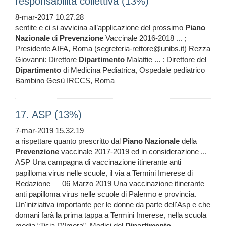
responsabilità collettiva (13%)
8-mar-2017 10.27.28
sentite e ci si avvicina all’applicazione del prossimo
Piano
Nazionale
di
Prevenzione
Vaccinale 2016-2018 ... ;
Presidente AIFA, Roma (segreteria-rettore@unibs.it) Rezza
Giovanni: Direttore
Dipartimento
Malattie ... : Direttore del
Dipartimento
di Medicina Pediatrica, Ospedale pediatrico
Bambino Gesù IRCCS, Roma
17. ASP (13%)
7-mar-2019 15.32.19
a rispettare quanto prescritto dal
Piano
Nazionale
della
Prevenzione
vaccinale 2017-2019 ed in considerazione ...
ASP Una campagna di vaccinazione itinerante anti
papilloma virus nelle scuole, il via a Termini Imerese di
Redazione — 06 Marzo 2019 Una vaccinazione itinerante
anti papilloma virus nelle scuole di Palermo e provincia.
Un'iniziativa importante per le donne da parte dell'Asp e che
domani farà la prima tappa a Termini Imerese, nella scuola
media “Tisia D’Imera”. Medici del
Dipartimento