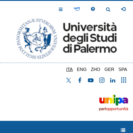
Salta
al
Toggle
Toggle
contenuto
Navigation
Navigation
principale
ITA
ENG
ZHO
GER
SPA