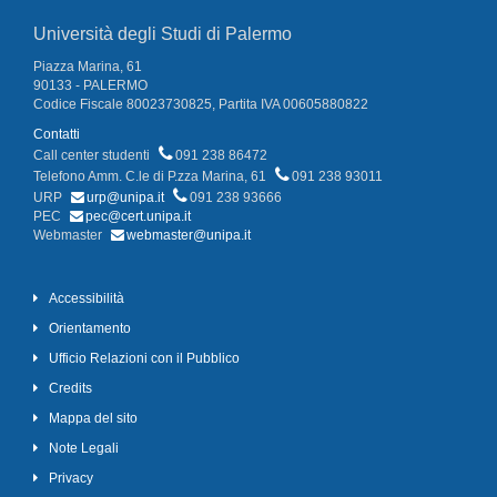
Università degli Studi di Palermo
Piazza Marina, 61
90133 - PALERMO
Codice Fiscale 80023730825, Partita IVA 00605880822
Contatti
Call center studenti
091 238 86472
Telefono Amm. C.le di P.zza Marina, 61
091 238 93011
URP
urp@unipa.it
091 238 93666
PEC
pec@cert.unipa.it
Webmaster
webmaster@unipa.it
Accessibilità
Orientamento
Ufficio Relazioni con il Pubblico
Credits
Mappa del sito
Note Legali
Privacy