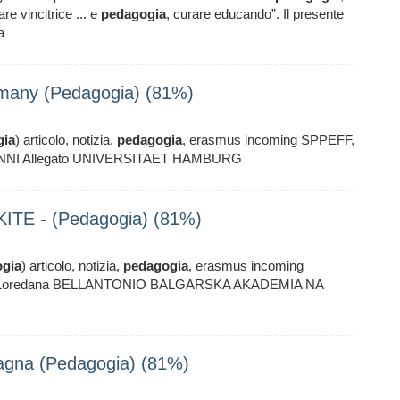
re vincitrice ... e
pedagogia
, curare educando”. Il presente
a
any (Pedagogia) (81%)
gia
) articolo, notizia,
pedagogia
, erasmus incoming SPPEFF,
VANNI Allegato UNIVERSITAET HAMBURG
TE - (Pedagogia) (81%)
gia
) articolo, notizia,
pedagogia
, erasmus incoming
f. Loredana BELLANTONIO BALGARSKA AKADEMIA NA
na (Pedagogia) (81%)