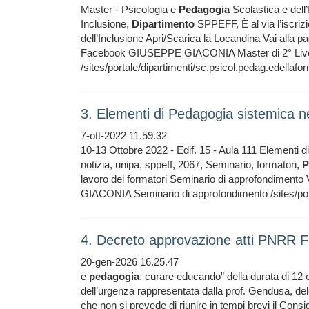
Master - Psicologia e
Pedagogia
Scolastica e dell
Inclusione,
Dipartimento
SPPEFF, È al via l’iscriz
dell’Inclusione Apri/Scarica la Locandina Vai alla p
Facebook GIUSEPPE GIACONIA Master di 2° Live
/sites/portale/dipartimenti/sc.psicol.pedag.edella
3. Elementi di Pedagogia sistemica ne
7-ott-2022 11.59.32
10-13 Ottobre 2022 - Edif. 15 - Aula 111 Elementi d
notizia, unipa, sppeff, 2067, Seminario, formatori,
P
lavoro dei formatori Seminario di approfondiment
GIACONIA Seminario di approfondimento /sites/por
4. Decreto approvazione atti PNRR F
20-gen-2026 16.25.47
e
pedagogia
, curare educando” della durata di 12
dell’urgenza rappresentata dalla prof. Gendusa, de
che non si prevede di riunire in tempi brevi il Consi