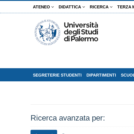
Salta
ATENEO
DIDATTICA
RICERCA
TERZA 
al
contenuto
principale
SEGRETERIE STUDENTI
DIPARTIMENTI
SCUOL
Ricerca avanzata per: