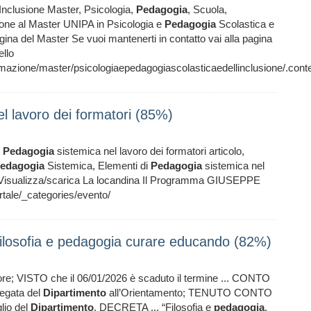
’Inclusione Master, Psicologia,
Pedagogia
, Scuola,
ione al Master UNIPA in Psicologia e
Pedagogia
Scolastica e
agina del Master Se vuoi mantenerti in contatto vai alla pagina
llo
formazione/master/psicologiaepedagogiascolasticaedellinclusione/.cont
l lavoro dei formatori (85%)
i
Pedagogia
sistemica nel lavoro dei formatori articolo,
edagogia
Sistemica, Elementi di
Pedagogia
sistemica nel
o Visualizza/scarica La locandina Il Programma GIUSEPPE
tale/_categories/evento/
ilosofia e pedagogia curare educando (82%)
 ore; VISTO che il 06/01/2026 è scaduto il termine ... CONTO
legata del
Dipartimento
all’Orientamento; TENUTO CONTO
glio del
Dipartimento
. DECRETA ... “Filosofia e
pedagogia
,